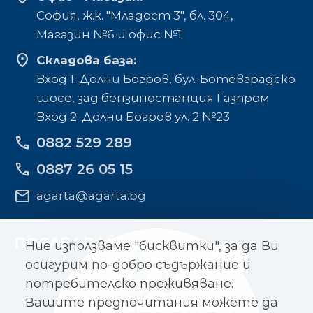
София, ж.к. "Младост 3", бл. 304,
Mагазин №6 и офис №1
location_on
Складова база:
Вход 1: Долни Богров, бул. Ботевградско
шосе, зад бензиностанция Газпром
Вход 2: Долни Богров ул. 2 №23
phone
0882 529 289
phone
0887 26 05 15
mail
agarta@agarta.bg
ПОСЛЕДВАЙТЕ НИ
Ние използваме "бисквитки", за да Ви
осигурим по-добро съдържание и
потребителско преживяване.
Вашите предпочитания можете да