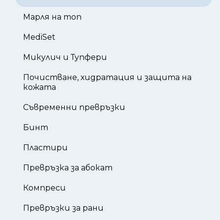
Марля на топ
MediSet
Микулич и Тупфери
Почистване, хидратация и защита на
кожата
Съвременни превръзки
Бинт
Пластири
Превръзка за абокат
Компреси
Превръзки за рани