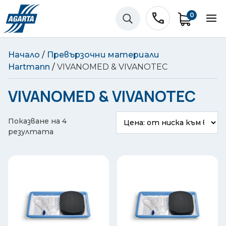
phone
0
U
Начало
/
Превързочни материали
Hartmann
/
VIVANOMED & VIVANOTEC
VIVANOMED & VIVANOTEC
Показване на 4
Sorted
резултата
by
price:
low
to
high