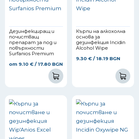
Дезинфекциращ и
Кърпи на алкохолна
почистващ
основа за
препарат за под и
дезинфекция Incidin
повърхности
Alcohol Wipe
Surfanios Premium
9.30
€
/ 18.19 BGN
от
9.10
€
/ 17.80 BGN