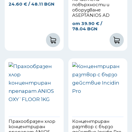
24.60
€
/ 48.11 BGN
повърхности и
оборудване
ASEPTANIOS AD
от
39.90
€
/
78.04 BGN
Прахообразен хлор
Концентриран
концентриран
разтвор с бързо
препарат ANIOS
действие Incidin Pro