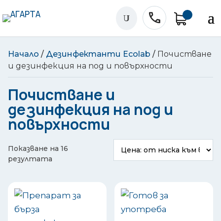
phone
U
Начало
/
Дезинфектанти Ecolab
/
Почистване
и дезинфекция на под и повърхности
Почистване и
дезинфекция на под и
повърхности
Показване на 16
Sorted
резултата
by
price:
low
to
high