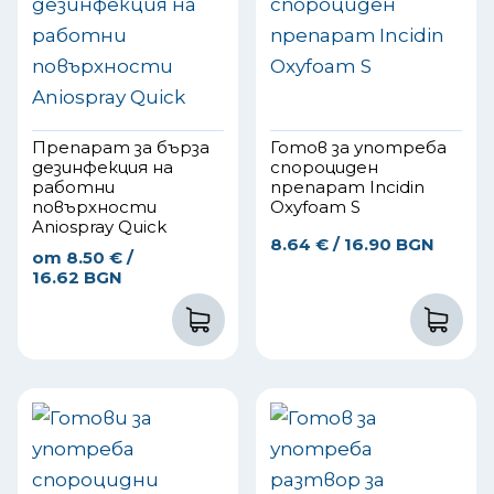
Препарат за бърза
Готов за употреба
дезинфекция на
спороциден
работни
препарат Incidin
повърхности
Oxyfoam S
Aniospray Quick
8.64
€
/ 16.90 BGN
от
8.50
€
/
16.62 BGN