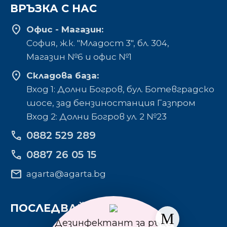
ВРЪЗКА С НАС
location_on
Офис - Магазин:
София, ж.к. "Младост 3", бл. 304,
Mагазин №6 и офис №1
location_on
Складова база:
Вход 1: Долни Богров, бул. Ботевградско
шосе, зад бензиностанция Газпром
Вход 2: Долни Богров ул. 2 №23
phone
0882 529 289
phone
0887 26 05 15
mail
agarta@agarta.bg
ПОСЛЕДВАЙТЕ НИ
Дезинфектант за ръце