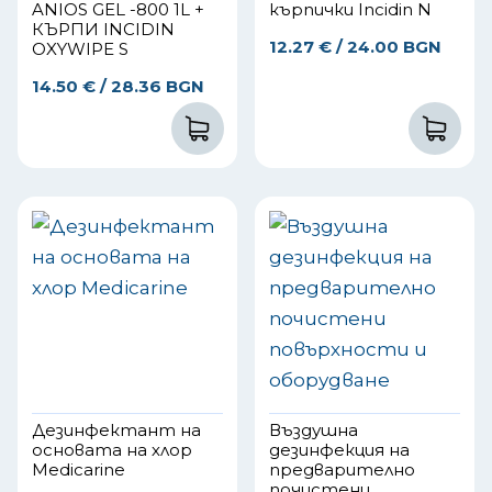
ANIOS GEL -800 1L +
кърпички Incidin N
КЪРПИ INCIDIN
12.27
€
/ 24.00 BGN
OXYWIPE S
14.50
€
/ 28.36 BGN
Дезинфектант на
Въздушна
основата на хлор
дезинфекция на
Medicarine
предварително
почистени