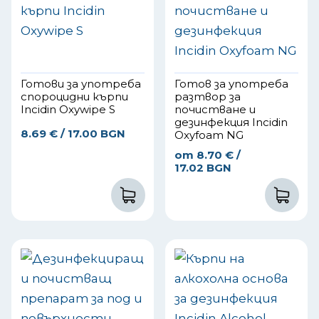
Готови за употреба
Готов за употреба
спороцидни кърпи
разтвор за
Incidin Oxywipe S
почистване и
дезинфекция Incidin
8.69
€
/ 17.00 BGN
Oxyfoam NG
от
8.70
€
/
17.02 BGN