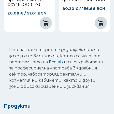
OXY`FLOOR 1KG
80.20
€
/ 156.86 BGN
26.08
€
/ 51.01 BGN
При нас ще откриете
дезинфектанти
за под и повърхности
, които са част от
портфолиото на
Ecolab
и са разработени
за професионална употреба в здравния
сектор, лаборатории, дентални и
козметични кабинети, както и други
зони с високи хигиенни изисквания.
Продукти