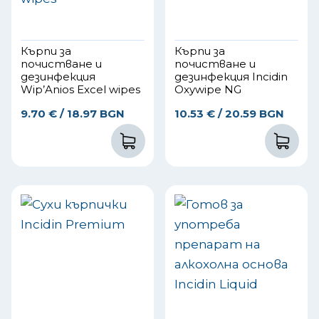
Кърпи за
Кърпи за
почистване и
почистване и
дезинфекция
дезинфекция Incidin
Wip’Anios Excel wipes
Oxywipe NG
9.70
€
/ 18.97 BGN
10.53
€
/ 20.59 BGN