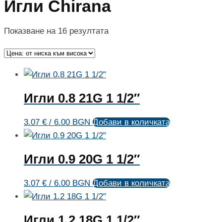
Игли Chirana
Sorted
Показване на 16 резултата
by
price:
low
to
Игли 0.8 21G 1 1/2″
high
3.07
€
/ 6.00 BGN
Добави в количката
Игли 0.9 20G 1 1/2″
3.07
€
/ 6.00 BGN
Добави в количката
Игли 1.2 18G 1 1/2″