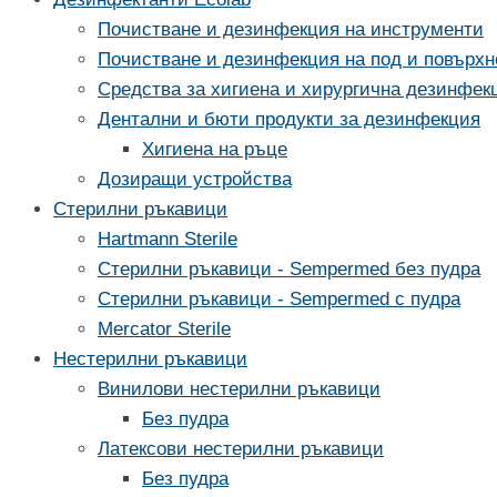
Почистване и дезинфекция на инструменти
Почистване и дезинфекция на под и повърхн
Средства за хигиена и хирургична дезинфек
Дентални и бюти продукти за дезинфекция
Хигиена на ръце
Дозиращи устройства
Стерилни ръкавици
Hartmann Sterile
Стерилни ръкавици - Sempermed без пудра
Стерилни ръкавици - Sempermed с пудра
Mercator Sterile
Нестерилни ръкавици
Винилови нестерилни ръкавици
Без пудра
Латексови нестерилни ръкавици
Без пудра