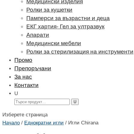
Медицински изделия
Ролки за кушетки
Памперси за възрастни и деца
ЕКГ хартия- Гел за ултразвук
Апарати
Медицински мебели
Ролки за стерилизация на инструменти
Промо
Препоръчани
За нас
Контакти
U
Търсене
за:
Изберете страница
Начало
/
Еднократни игли
/
Игли Chirana