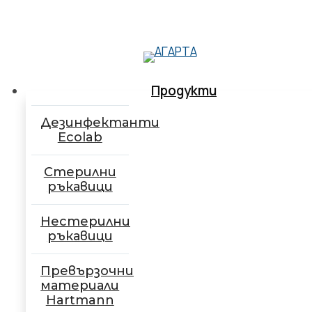
Продукти
Дезинфектанти
Ecolab
Стерилни
ръкавици
Нестерилни
ръкавици
Превързочни
материали
Hartmann