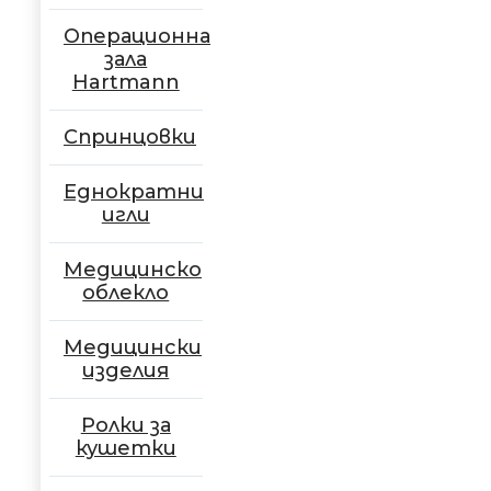
Операционна
зала
Hartmann
Спринцовки
Еднократни
игли
Медицинско
облекло
Медицински
изделия
Ролки за
кушетки