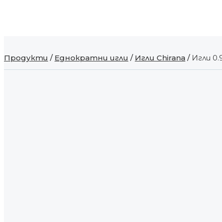
Продукти
/
Еднократни игли
/
Игли Chirana
/
Игли 0.9