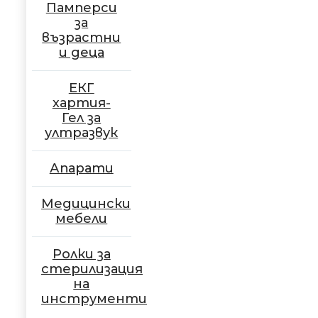
Памперси
за
възрастни
и деца
ЕКГ
хартия-
Гел за
ултразвук
Апарати
Медицински
мебели
Ролки за
стерилизация
на
инструменти