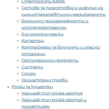
Стетоскопи KAWE
Сетове за подготовка и инфузия на
химиотерапевтични медикаменти
Болнични принадлежности и
инструментариум
Кислородни маски
Катетри
Контейнери за болнични и опасни
отпадъци
Ортопедични продукти
Системи
Сонди
Уринаторни торби
Ролки за кушетки
Чаршаф тип ролка хартия
Чаршаф тип ролка хартия и
полиетилен