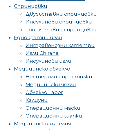
Спринцовки
Двусъставни спринцовки
Инсулинови спринцовки
Трисъставни спринцовки
Еднократни игли
Интравенозни катетри
Игли Chirana
Инсулинови игли
Медицинско облекло
Нестерилни престилки
Медицински чехли
Облекло Labor
Калцуни
Операционни маски
Операционни шапки
Медицински изделия