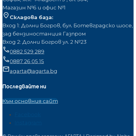
Mагазин №6 и офис №1
location_on
Складова база:
Вход 1: Долни Богров, бул. Ботевградско шосе,
зад бензиностанция Газпром
Вход 2: Долни Богров ул. 2 №23
phone
0882 529 289
phone
0887 26 05 15
mail
agarta@agarta.bg
Последвайте ни
Към основния сайт
Facebook
Instagram