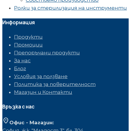
Ролки за стерилизация на инструменти
Информация
Продукти
Промоции
Препоръчани продукти
За нас
Блог
Условия за ползване
Политика за поверителност
Магазин и Контакти
Връзка с нас
location_on
Офис - Магазин:
София, ж.к. "Младост 3", бл. 304,