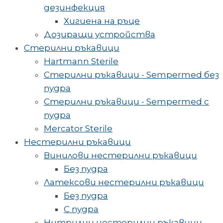
дезинфекция
Хигиена на ръце
Дозиращи устройства
Стерилни ръкавици
Hartmann Sterile
Стерилни ръкавици - Sempermed без
пудра
Стерилни ръкавици - Sempermed с
пудра
Mercator Sterile
Нестерилни ръкавици
Винилови нестерилни ръкавици
Без пудра
Латексови нестерилни ръкавици
Без пудра
С пудра
Нитрилни нестерилни ръкавици