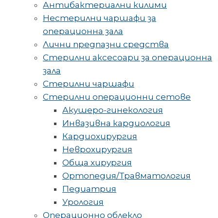
Антибактериални килими
Нестерилни чаршафи за
операционна зала
Лични предпазни средства
Стерилни аксесоари за операционна
зала
Стерилни чаршафи
Стерилни операционни сетове
Акушеро-гинекология
Инвазивна кардиология
Кардиохирургия
Неврохирургия
Обща хирургия
Ортопедия/Травматология
Педиатрия
Урология
Операционно облекло