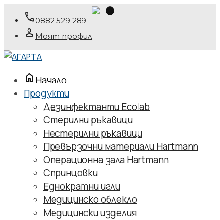
phone
0882 529 289
person
Моят профил
home
Начало
Продукти
Дезинфектанти Ecolab
Стерилни ръкавици
Нестерилни ръкавици
Превързочни материали Hartmann
Операционна зала Hartmann
Спринцовки
Еднократни игли
Медицинско облекло
Медицински изделия