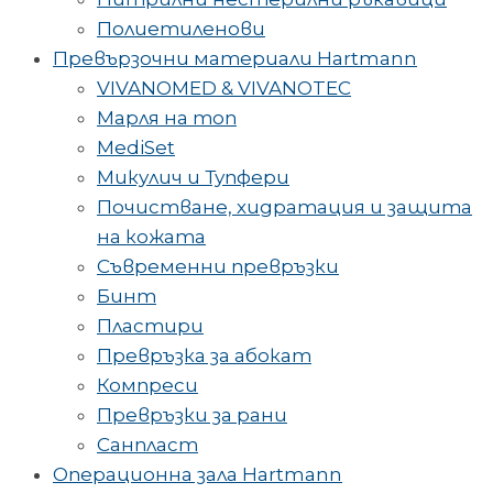
Полиетиленови
Превързочни материали Hartmann
VIVANOMED & VIVANOTEC
Марля на топ
MediSet
Микулич и Тупфери
Почистване, хидратация и защита
на кожата
Съвременни превръзки
Бинт
Пластири
Превръзка за абокат
Компреси
Превръзки за рани
Санпласт
Операционна зала Hartmann