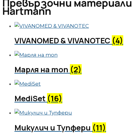
Превързочни материали
Hartmann
VIVANOMED & VIVANOTEC
(4)
Марля на топ
(2)
MediSet
(16)
Микулич и Тупфери
(11)