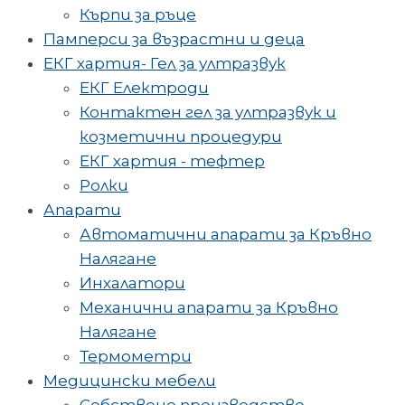
Кърпи за ръце
Памперси за възрастни и деца
ЕКГ хартия- Гел за ултразвук
ЕКГ Електроди
Контактен гел за ултразвук и
козметични процедури
ЕКГ хартия - тефтер
Ролки
Апарати
Автоматични апарати за Кръвно
Налягане
Инхалатори
Механични апарати за Кръвно
Налягане
Термометри
Медицински мебели
Собствено производство