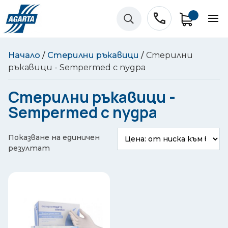
phone
U
Начало
/
Стерилни ръкавици
/
Стерилни
ръкавици - Sempermed с пудра
Стерилни ръкавици -
Sempermed с пудра
Показване на единичен
резултат