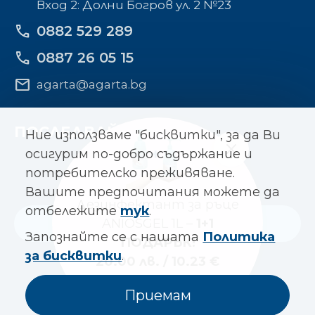
Вход 2: Долни Богров ул. 2 №23
phone
0882 529 289
phone
0887 26 05 15
mail
agarta@agarta.bg
ПОСЛЕДВАЙТЕ НИ
Ние използваме "бисквитки", за да Ви
осигурим по-добро съдържание и
потребителско преживяване.
Вашите предпочитания можете да
Дезинфектант за ръце
отбележите
тук
.
ANIOSGEL 1L –
1+1
Към основния сайт
Запознайте се с нашата
Политика
ПОДАРЪК!
за бисквитки
.
20.00 лв. / 10.23 €
*до изчерпване на
© Всички права запазени
Приемам
АГАРТА
| Designed by
Alpha
количествата
Best