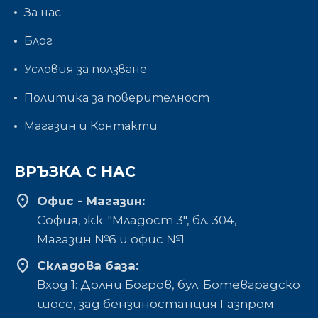
За нас
Блог
Условия за ползване
Политика за поверителност
Магазин и Контакти
ВРЪЗКА С НАС
location_on
Офис - Магазин:
София, ж.к. "Младост 3", бл. 304,
Mагазин №6 и офис №1
location_on
Складова база:
Вход 1: Долни Богров, бул. Ботевградско
шосе, зад бензиностанция Газпром