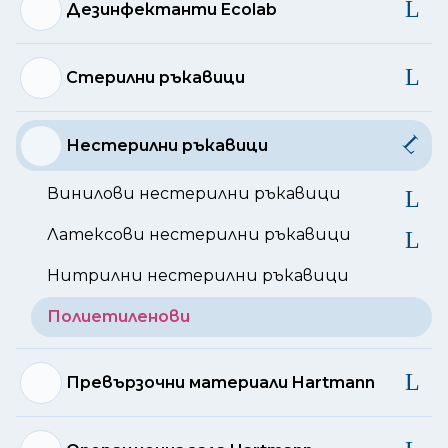
Дезинфектанти Ecolab
Стерилни ръкавици
Нестерилни ръкавици
Винилови нестерилни ръкавици
Латексови нестерилни ръкавици
Нитрилни нестерилни ръкавици
Полиетиленови
Превързочни материали Hartmann