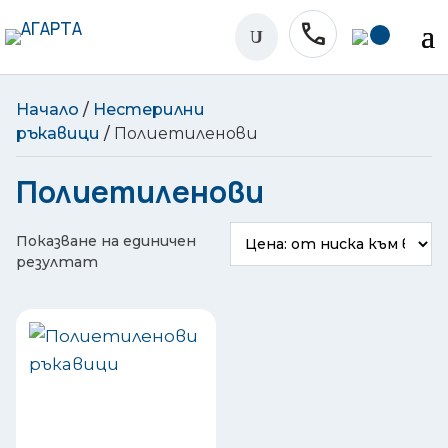
phone
U
Начало
/
Нестерилни
ръкавици
/
Полиетиленови
Полиетиленови
Показване на единичен
резултат