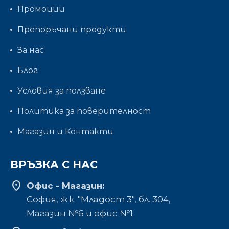
Промоции
Препоръчани продукти
За нас
Блог
Условия за ползване
Политика за поверителност
Магазин и Контакти
ВРЪЗКА С НАС
location_on
Офис - Магазин:
София, ж.к. "Младост 3", бл. 304,
Mагазин №6 и офис №1