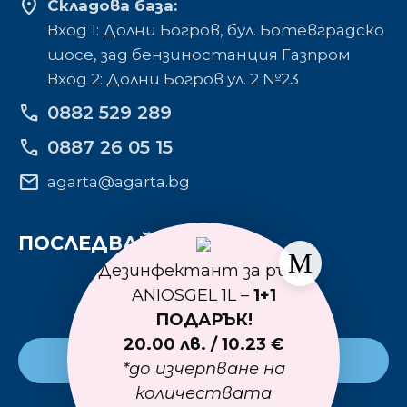
location_on
Складова база:
Вход 1: Долни Богров, бул. Ботевградско
шосе, зад бензиностанция Газпром
Вход 2: Долни Богров ул. 2 №23
phone
0882 529 289
phone
0887 26 05 15
mail
agarta@agarta.bg
ПОСЛЕДВАЙТЕ НИ
Дезинфектант за ръце
ANIOSGEL 1L –
1+1
ПОДАРЪК!
20.00 лв. / 10.23 €
Към основния сайт
*до изчерпване на
количествата