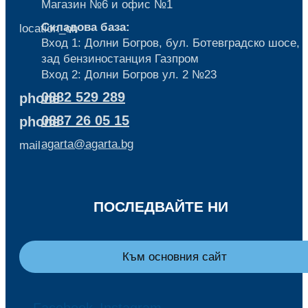
Mагазин №6 и офис №1
Складова база:
location_on
Вход 1: Долни Богров, бул. Ботевградско шосе,
зад бензиностанция Газпром
Вход 2: Долни Богров ул. 2 №23
0882 529 289
phone
0887 26 05 15
phone
agarta@agarta.bg
mail
ПОСЛЕДВАЙТЕ НИ
Към основния сайт