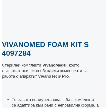
VIVANOMED FOAM KIT S
4097284
Стерилни комплекти
VivanoMed
®
, които
съсържат всички необходими компоненти за
работа с апаратът
VivanoТес
®
Pro
.
Гъвкавата полиуретанова гъба в комплекта
се адаптира към рани с неправилна форма, а