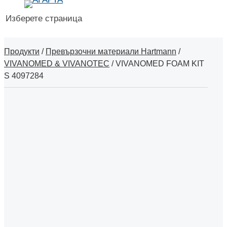
Изберете страница
Продукти
/
Превързочни материали Hartmann
/
VIVANOMED & VIVANOTEC
/
VIVANOMED FOAM KIT
S 4097284