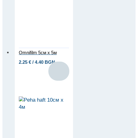
Omnifilm 5см x 5м
2.25
€
/ 4.40 BGN