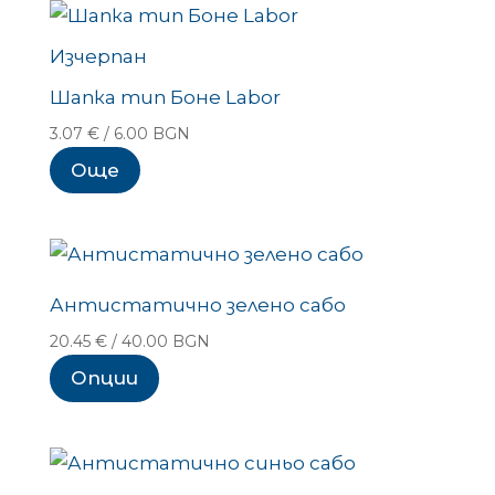
low
to
Изчерпан
high
Шапка тип Боне Labor
3.07
€
/ 6.00 BGN
Още
Антистатично зелено сабо
20.45
€
/ 40.00 BGN
Опции