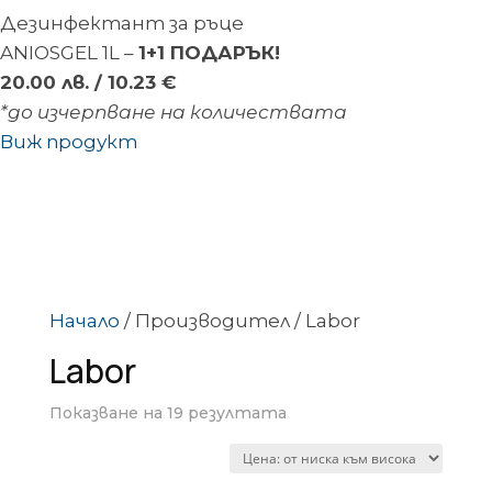
Дезинфектант за ръце
ANIOSGEL 1L –
1+1 ПОДАРЪК!
20.00 лв. / 10.23 €
*до изчерпване на количествата
Виж продукт
Начало
/
Производител
/
Labor
Labor
Sorted
Показване на 19 резултата
by
price: