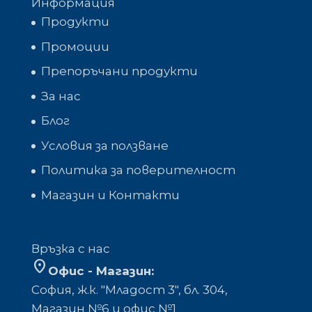
Информация
Продукти
Промоции
Препоръчани продукти
За нас
Блог
Условия за ползване
Политика за поверителност
Магазин и Контакти
Връзка с нас
location_on
Офис - Магазин:
София, ж.к. "Младост 3", бл. 304,
Mагазин №6 и офис №1