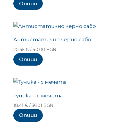
Опции
Антистатично черно сабо
20.45
€
/ 40.00 BGN
Опции
Туника – с мечета
18.41
€
/ 36.01 BGN
Опции