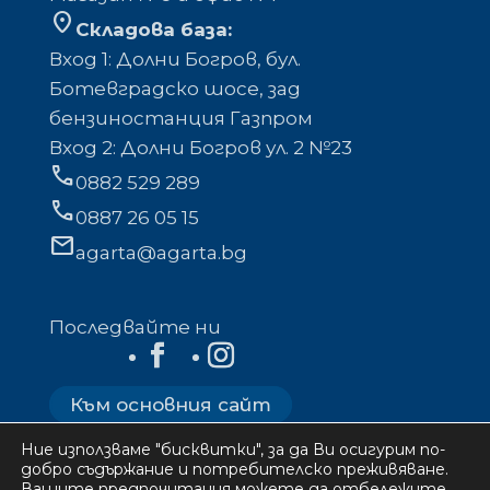
location_on
Складова база:
Вход 1: Долни Богров, бул.
Ботевградско шосе, зад
бензиностанция Газпром
Вход 2: Долни Богров ул. 2 №23
phone
0882 529 289
phone
0887 26 05 15
mail
agarta@agarta.bg
Последвайте ни
Към основния сайт
Ние използваме "бисквитки", за да Ви осигурим по-
добро съдържание и потребителско преживяване.
Вашите предпочитания можете да отбележите