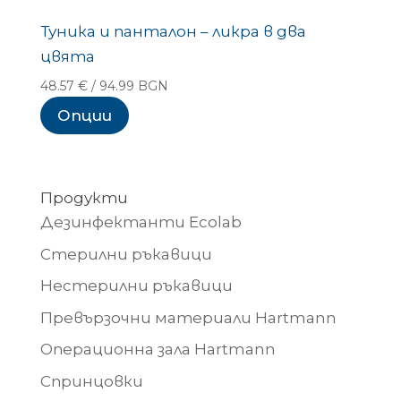
Туника и панталон – ликра в два
цвята
48.57
€
/ 94.99 BGN
Опции
Продукти
Дезинфектанти Ecolab
Стерилни ръкавици
Нестерилни ръкавици
Превързочни материали Hartmann
Операционна зала Hartmann
Спринцовки