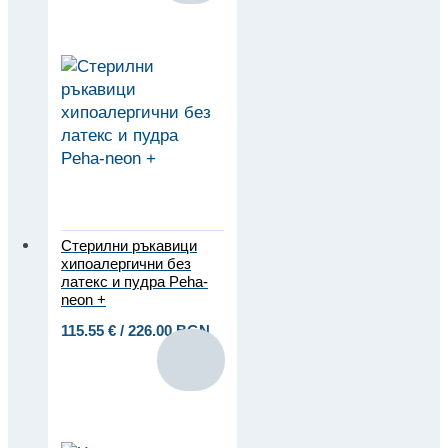
Стерилни ръкавици
хипоалергични без
латекс и пудра Peha-
neon +
115.55
€
/ 226.00 BGN