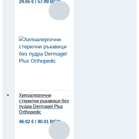
29.65
€
/ 57.99 BGN
Хипоалергични
стерилни ръкавици без
пудра Dermagel Plus
Orthopedic
46.02
€
/ 90.01 BGN