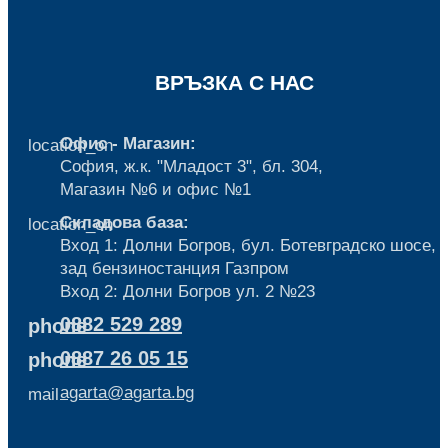
ВРЪЗКА С НАС
Офис - Магазин:
location_on
София, ж.к. "Младост 3", бл. 304,
Mагазин №6 и офис №1
Складова база:
location_on
Вход 1: Долни Богров, бул. Ботевградско шосе,
зад бензиностанция Газпром
Вход 2: Долни Богров ул. 2 №23
0882 529 289
phone
0887 26 05 15
phone
agarta@agarta.bg
mail