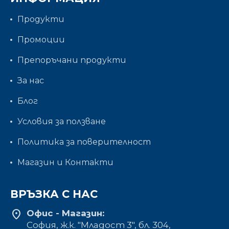
Продукти
Промоции
Препоръчани продукти
За нас
Блог
Условия за ползване
Политика за поверителност
Магазин и Контакти
ВРЪЗКА С НАС
location_on
Офис - Магазин:
София, ж.к. "Младост 3", бл. 304,