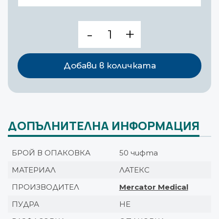
количество
за
Хипоалергични
стерилни
Добави в количката
ръкавици
без
пудра
Dermagel
Plus
ДОПЪЛНИТЕЛНА ИНФОРМАЦИЯ
Orthopedic
БРОЙ В ОПАКОВКА
50 чифта
МАТЕРИАЛ
ЛАТЕКС
ПРОИЗВОДИТЕЛ
Mercator Medical
ПУДРА
НЕ