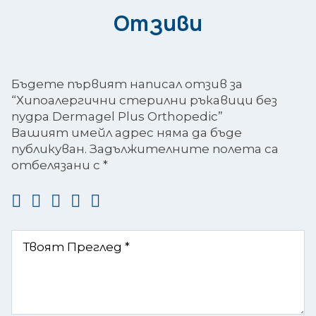
Отзиви
Бъдете първият написал отзив за
“Хипоалергични стерилни ръкавици без
пудра Dermagel Plus Orthopedic”
Вашият имейл адрес няма да бъде
публикуван.
Задължителните полета са
отбелязани с
*