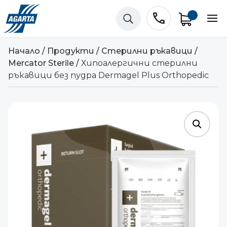
phone
U
Начало
/
Продукти
/
Стерилни ръкавици
/
Mercator Sterile
/
Хипоалергични стерилни
ръкавици без пудра Dermagel Plus Orthopedic