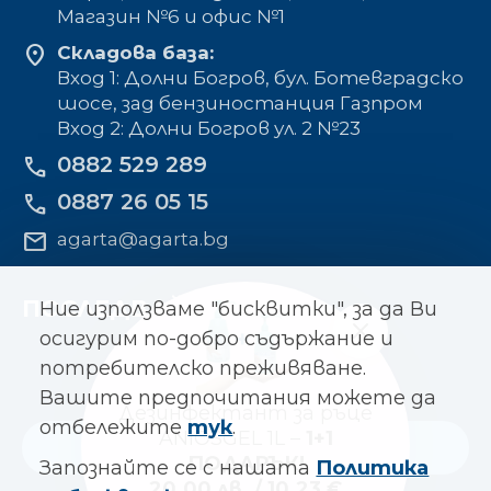
Mагазин №6 и офис №1
location_on
Складова база:
Вход 1: Долни Богров, бул. Ботевградско
шосе, зад бензиностанция Газпром
Вход 2: Долни Богров ул. 2 №23
0882 529 289
phone
0887 26 05 15
phone
mail
agarta@agarta.bg
ПОСЛЕДВАЙТЕ НИ
Ние използваме "бисквитки", за да Ви
осигурим по-добро съдържание и
потребителско преживяване.
Вашите предпочитания можете да
Дезинфектант за ръце
отбележите
тук
.
ANIOSGEL 1L –
1+1
Към основния сайт
ПОДАРЪК!
Запознайте се с нашата
Политика
20.00 лв. / 10.23 €