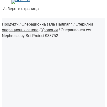
Изберете страница
Продукти
/
Операционна зала Hartmann
/
Стерилни
операционни сетове
/
Урология
/
Операционен сет
Nephroscopy Set Protect 938752