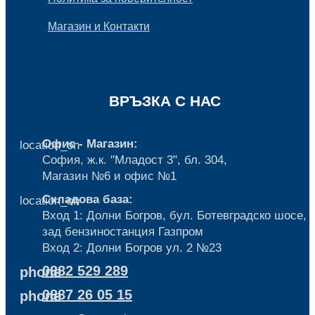
Магазин и Контакти
ВРЪЗКА С НАС
Офис - Магазин:
location_on
София, ж.к. "Младост 3", бл. 304,
Mагазин №6 и офис №1
Складова база:
location_on
Вход 1: Долни Богров, бул. Ботевградско шосе,
зад бензиностанция Газпром
Вход 2: Долни Богров ул. 2 №23
0882 529 289
phone
0887 26 05 15
phone