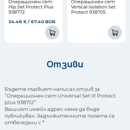
Операционен сет
Операционен сет
Hip Set Protect Plus
Vertical Isolation Set
938772
Protect 938705
34.46
€
/ 67.40 BGN
Отзиви
Бъдете първият написал отзив за
“Операционен сет Universal Set III Protect
plus 938712”
Вашият имейл адрес няма да бъде
публикуван.
Задължителните полета са
отбелязани с
*