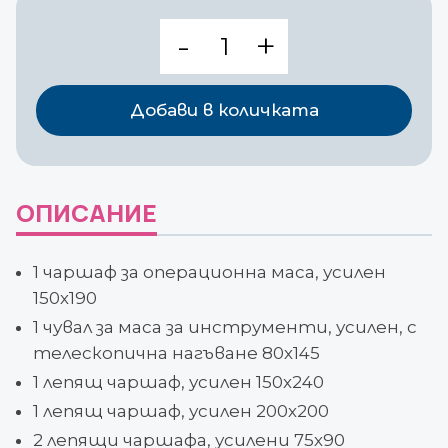
количество
за
Операционен
сет
Добави в количката
Universal
Set
III
Protect
ОПИСАНИЕ
plus
938712
1 чаршаф за операционна маса, усилен
150х190
1 чувал за маса за инструменти, усилен, с
телескопична нагъване 80х145
1 лепящ чаршаф, усилен 150х240
1 лепящ чаршаф, усилен 200х200
2 лепящи чаршафа, усилени 75х90