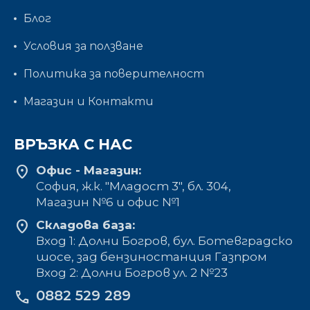
Блог
Условия за ползване
Политика за поверителност
Магазин и Контакти
ВРЪЗКА С НАС
location_on
Офис - Магазин:
София, ж.к. "Младост 3", бл. 304,
Mагазин №6 и офис №1
location_on
Складова база:
Вход 1: Долни Богров, бул. Ботевградско
шосе, зад бензиностанция Газпром
Вход 2: Долни Богров ул. 2 №23
0882 529 289
phone