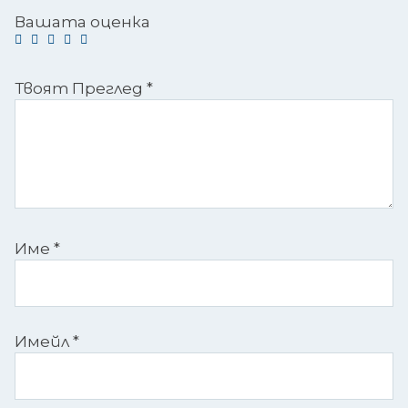
Вашата оценка
Твоят Преглед
*
Име
*
Имейл
*