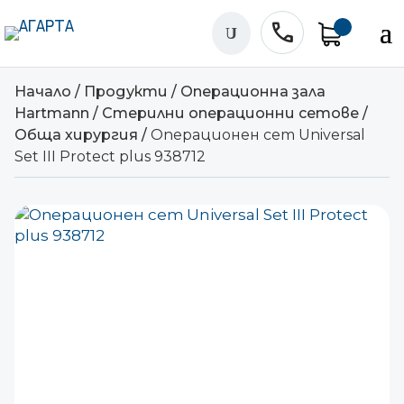
phone
U
Начало
/
Продукти
/
Операционна зала
Hartmann
/
Стерилни операционни сетове
/
Обща хирургия
/
Операционен сет Universal
Set III Protect plus 938712