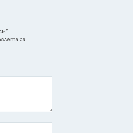
см”
олета са