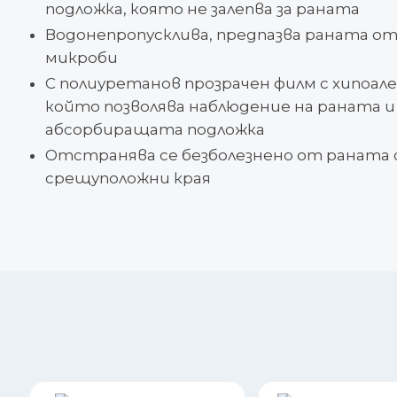
подложка, която не залепва за раната
Водонепропусклива, предпазва раната от
микроби
С полиуретанов прозрачен филм с хипоале
който позволява наблюдение на раната и
абсорбиращата подложка
Отстранява се безболезнено от раната с
срещуположни края