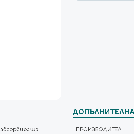
transparent
10см
х
25см
ДОПЪЛНИТЕЛНА
с абсорбираща
ПРОИЗВОДИТЕЛ