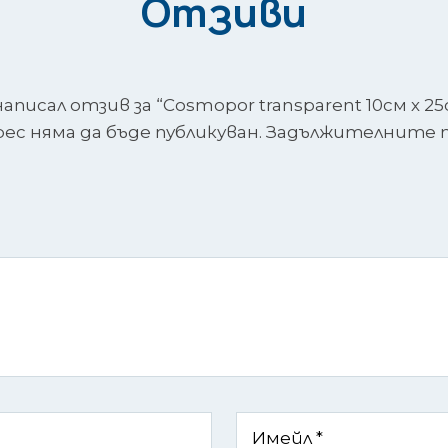
Отзиви
писал отзив за “Cosmopor transparent 10см х 25
с няма да бъде публикуван.
Задължителните п