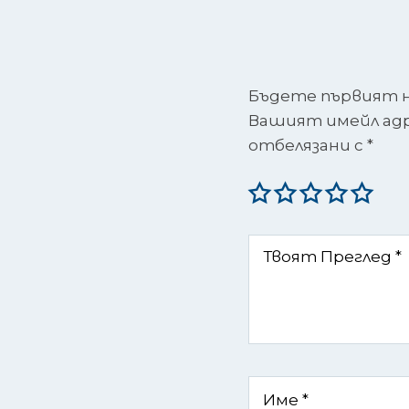
Бъдете първият на
Вашият имейл адре
отбелязани с
*