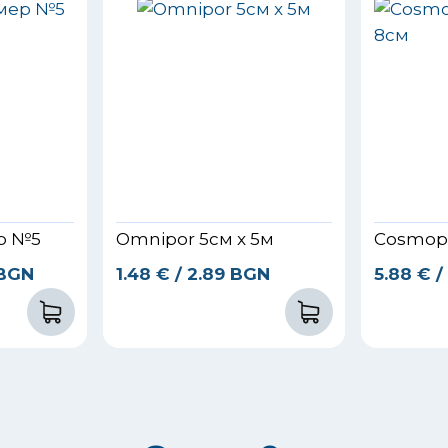
ер №5
Omnipor 5см x 5м
Cosmopor
 BGN
1.48
€
/ 2.89 BGN
5.88
€
/