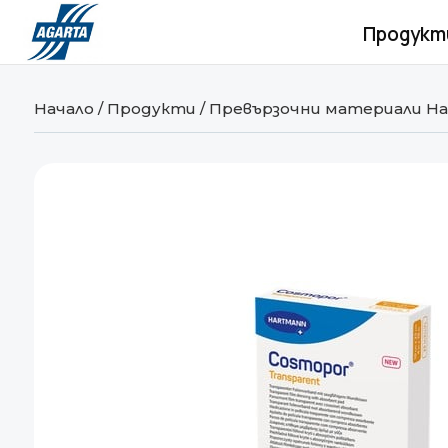
Продукт
Начало
/
Продукти
/
Превързочни материали Ha