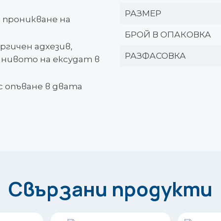
РАЗМЕР
 проникване на
БРОЙ В ОПАКОВКА
ргичен адхезив,
РАЗФАСОВКА
 нивото на ексудат в
 опъване в двата
Свързани продукти