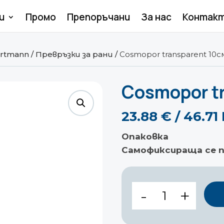
и
Промо
Препоръчани
За нас
Контак
rtmann
/
Превръзки за рани
/
Cosmopor transparent 10с
Cosmopor tr
23.88
€
/ 46.7
Опаковка
Самофиксираща се п
количество
за
Cosmopor