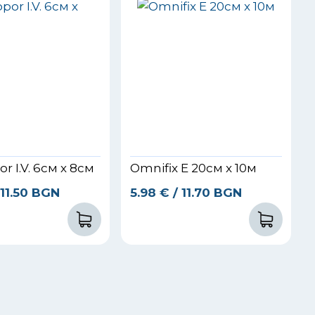
 I.V. 6см х 8см
Omnifix E 20см x 10м
 11.50 BGN
5.98
€
/ 11.70 BGN