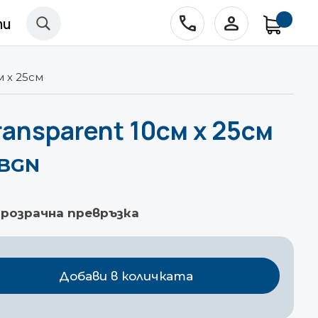
phone
person
ти
U
м х 25см
ansparent 10см х 25см
1 BGN
розрачна превръзка
Добави в количката