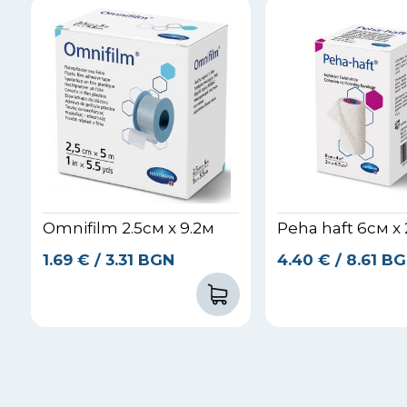
Omnifilm 2.5см x 9.2м
Peha haft 6см x
1.69
€
/ 3.31 BGN
4.40
€
/ 8.61 B