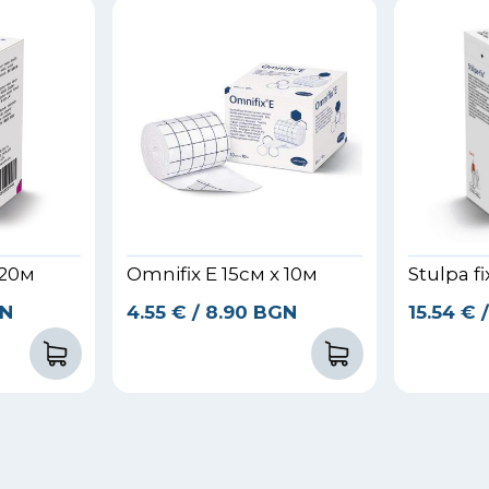
 20м
Omnifix E 15см x 10м
Stulpa f
GN
4.55
€
/ 8.90 BGN
15.54
€