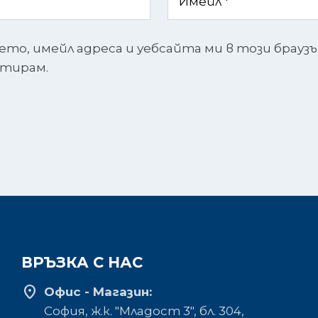
ето, имейл адреса и уебсайта ми в този брауз
нтирам.
ВРЪЗКА С НАС
location_on
Офис - Магазин:
София, ж.к. "Младост 3", бл. 304,