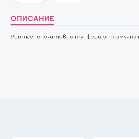
ОПИСАНИЕ
Рентгенопозитивни тупфери от памучна м