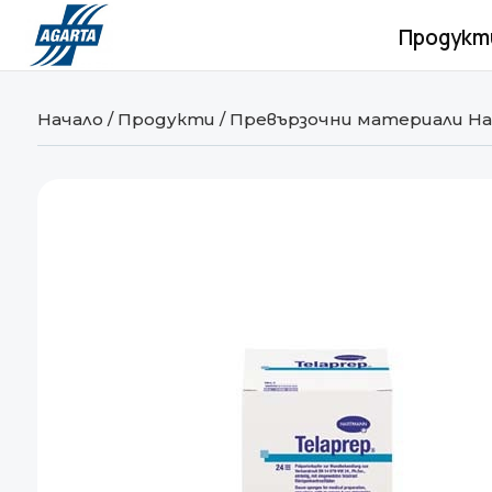
Продукт
Начало
/
Продукти
/
Превързочни материали Ha