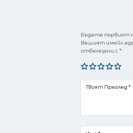
Бъдете първият на
Вашият имейл адре
отбелязани с
*