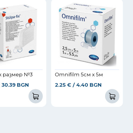
ix размер №3
Omnifilm 5см x 5м
/ 30.39 BGN
2.25
€
/ 4.40 BGN