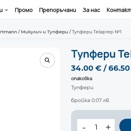
и
Промо
Препоръчани
За нас
Контак
rtmann
/
Микулич и Тупфери
/
Тупфери Telaprep №1
Тупфери Te
34.00
€
/ 66.5
опаковка
Тупфери
бройка 0.07 лв.
количество
за