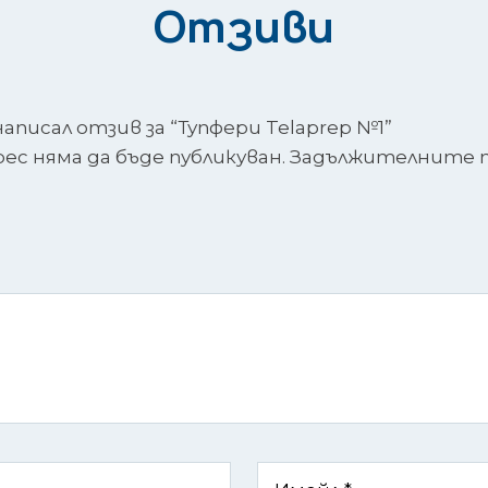
Отзиви
писал отзив за “Тупфери Telaprep №1”
с няма да бъде публикуван.
Задължителните п