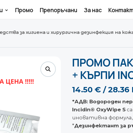
и
Промо
Препоръчани
За нас
Контак
едства за хигиена и хирургична дезинфекция на кожа
ПРОМО ПАКЕТ
+ КЪРПИ IN
14.50
€
/ 28.36
*АДВ: Водороден пе
Incidin® OxyWipe S
са
иновативна формула,
*
Дезинфектант за ръ