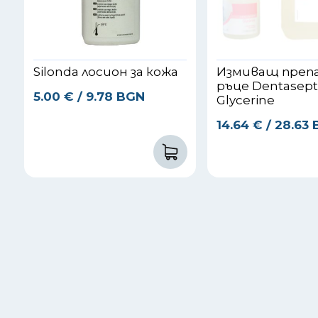
Silonda лосион за кожа
Измиващ преп
ръце Dentasep
5.00
€
/ 9.78 BGN
Glycerine
14.64
€
/ 28.63