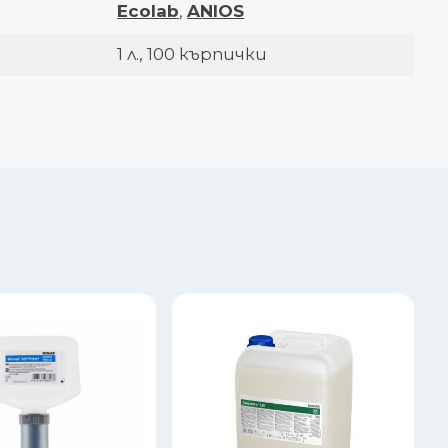
Ecolab
,
ANIOS
1 л., 100 кърпички