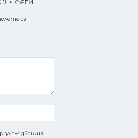
 1L + КЪРПИ
олета са
ър за следващия