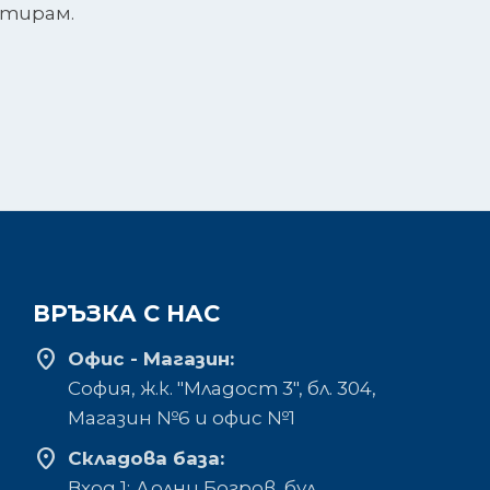
нтирам.
ВРЪЗКА С НАС
location_on
Офис - Магазин:
София, ж.к. "Младост 3", бл. 304,
Mагазин №6 и офис №1
location_on
Складова база:
Вход 1: Долни Богров, бул.