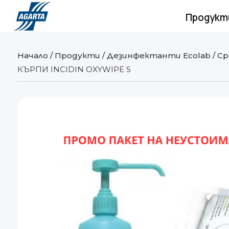
Продукт
Начало
/
Продукти
/
Дезинфектанти Ecolab
/
Ср
КЪРПИ INCIDIN OXYWIPE S