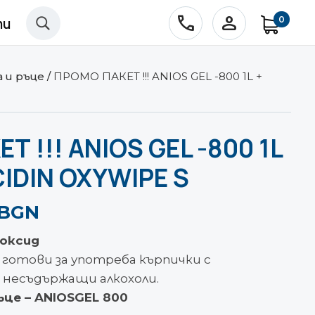
phone
person
0
ти
U
 и ръце
/
ПРОМО ПАКЕТ !!! ANIOS GEL -800 1L +
 !!! ANIOS GEL -800 1L
CIDIN OXYWIPE S
 BGN
роксид
 готови за употреба кърпички с
 несъдържащи алкохоли.
це – ANIOSGEL 800