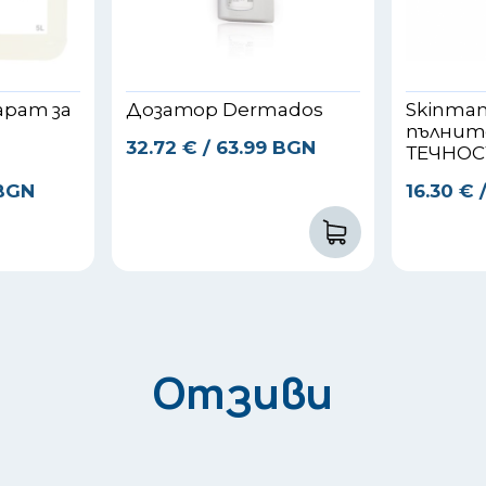
арат за
Дозатор Dermados
Skinman 
t
пълните
32.72
€
/ 63.99 BGN
ТЕЧНОС
 BGN
16.30
€
Отзиви