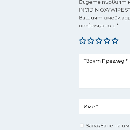
Бъдете първият на
INCIDIN OXYWIPE S”
Вашият имейл адре
отбелязани с
*
Запазване на им