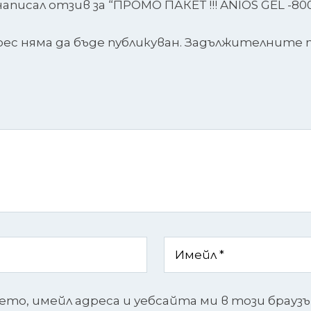
писал отзив за “ПРОМО ПАКЕТ !!! ANIOS GEL -800
с няма да бъде публикуван.
Задължителните п
ето, имейл адреса и уебсайта ми в този брауз