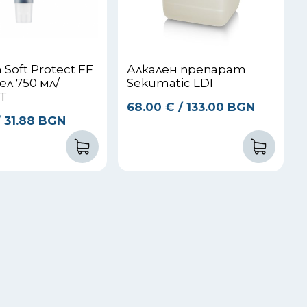
Soft Protect FF
Алкален препарат
л 750 мл/
Sekumatic LDI
Т
68.00
€
/ 133.00 BGN
/ 31.88 BGN