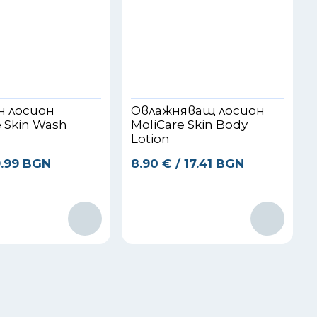
н лосион
Овлажняващ лосион
e Skin Wash
MoliCare Skin Body
Lotion
9.99 BGN
8.90
€
/ 17.41 BGN