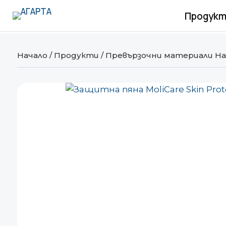
Продукт
Начало
/
Продукти
/
Превързочни материали Ha