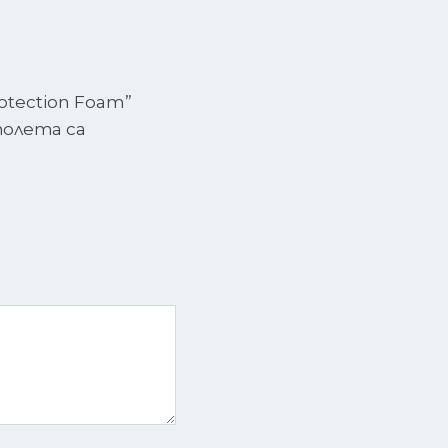
otection Foam”
олета са