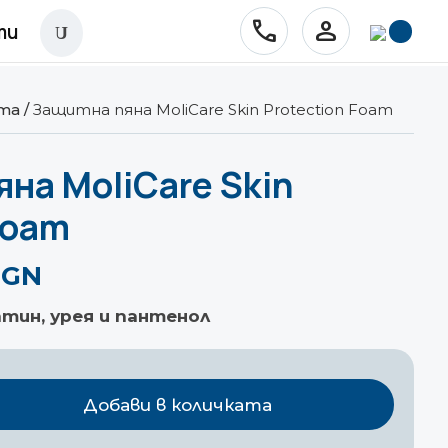
phone
person
ти
U
ата
/
Защитна пяна MoliCare Skin Protection Foam
на MoliCare Skin
Foam
 BGN
тин, урея и пантенол
Добави в количката