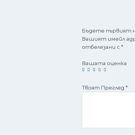
Бъдете първият на
Вашият имейл адре
отбелязани с
*
Вашата оценка
Твоят Преглед
*