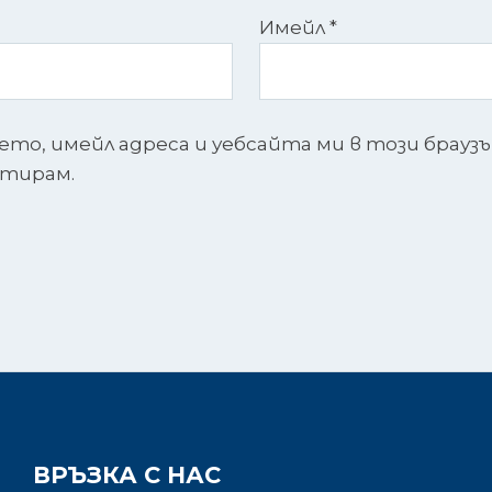
Имейл
*
ето, имейл адреса и уебсайта ми в този брауз
нтирам.
ВРЪЗКА С НАС