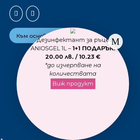
Към основния сайт
Дезинфектант за ръце
ANIOSGEL 1L –
1+1 ПОДАРЪК!
20.00 лв. / 10.23 €
*до изчерпване на
количествата
Виж продукт
st