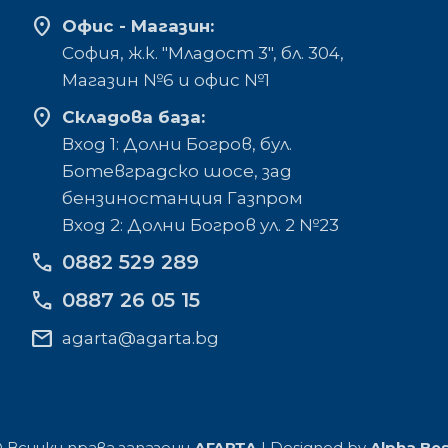
location_on
Офис - Магазин:
София, ж.к. "Младост 3", бл. 304,
Mагазин №6 и офис №1
location_on
Складова база:
Вход 1: Долни Богров, бул.
Ботевградско шосе, зад
бензиностанция Газпром
Вход 2: Долни Богров ул. 2 №23
phone
0882 529 289
phone
0887 26 05 15
mail
agarta@agarta.bg
 Всички права запазени
АГАРТА
| Designed by
Alpha Be