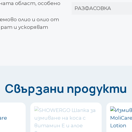
ната област, особено
РАЗФАСОВКА
емово олио и олио от
ират и ускоряват
Свързани продукти