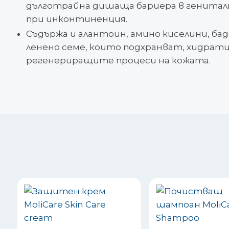
дълготрайна дишаща бариера в генитал
при инконтиненция.
Съдържа и алантоин, амино киселини, бад
ленено семе, които подхранват, хидрат
регенериращите процеси на кожата.