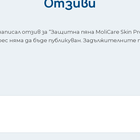
Отзиви
писал отзив за “Защитна пяна MoliCare Skin Pr
с няма да бъде публикуван.
Задължителните п