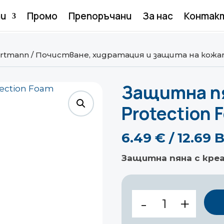
и
Промо
Препоръчани
За нас
Контак
rtmann
/
Почистване, хидратация и защита на кож
Защитна пя
Protection 
6.49
€
/ 12.69
Защитна пяна с креа
количество
за
Защитна