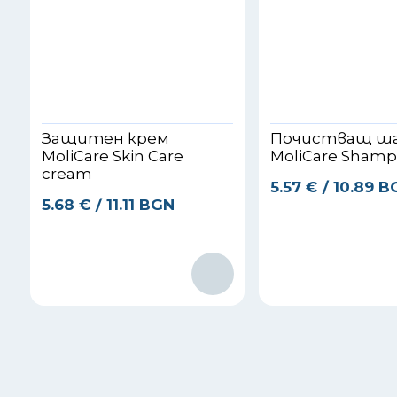
Защитен крем
Почистващ ш
MoliCare Skin Care
MoliCare Sham
cream
5.57
€
/ 10.89 
5.68
€
/ 11.11 BGN