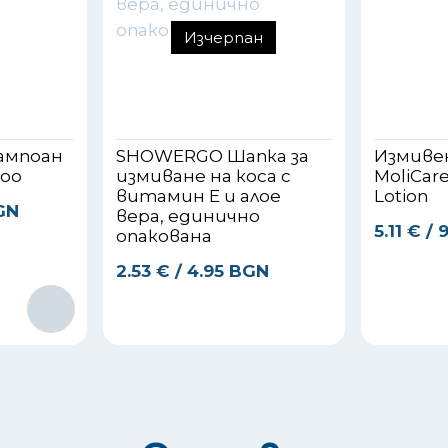
Изчерпан
ампоан
SHOWERGO Шапка за
Измиве
poo
измиване на коса с
MoliCar
витамин Е и алое
Lotion
BGN
вера, единично
5.11
€
/ 
опакована
2.53
€
/ 4.95 BGN