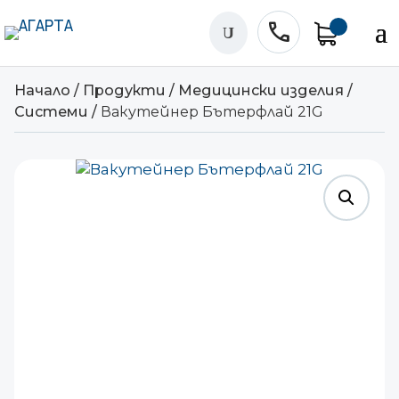
phone
U
Начало
/
Продукти
/
Медицински изделия
/
Системи
/
Вакутейнер Бътерфлай 21G