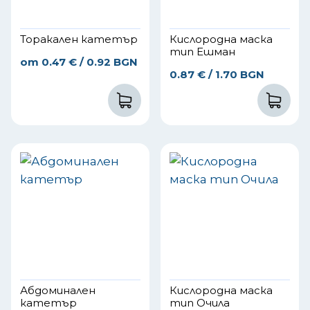
Торакален катетър
Кислородна маска
тип Ешман
от
0.47
€
/ 0.92 BGN
0.87
€
/ 1.70 BGN
Абдоминален
Кислородна маска
катетър
тип Очила