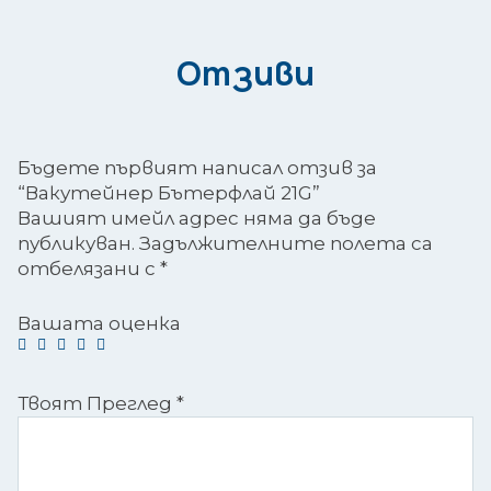
Отзиви
Бъдете първият написал отзив за
“Вакутейнер Бътерфлай 21G”
Вашият имейл адрес няма да бъде
публикуван.
Задължителните полета са
отбелязани с
*
Вашата оценка
Твоят Преглед
*