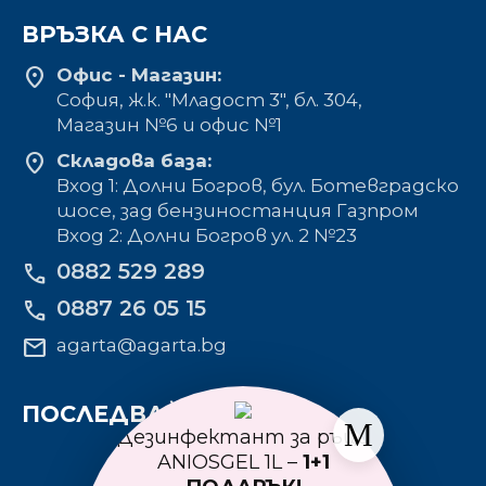
ВРЪЗКА С НАС
location_on
Офис - Магазин:
София, ж.к. "Младост 3", бл. 304,
Mагазин №6 и офис №1
location_on
Складова база:
Вход 1: Долни Богров, бул. Ботевградско
шосе, зад бензиностанция Газпром
Вход 2: Долни Богров ул. 2 №23
0882 529 289
phone
0887 26 05 15
phone
mail
agarta@agarta.bg
ПОСЛЕДВАЙТЕ НИ
Дезинфектант за ръце
ANIOSGEL 1L –
1+1