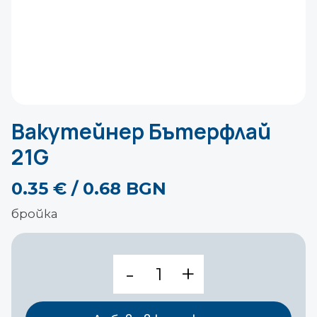
Вакутейнер Бътерфлай
21G
0.35
€
/ 0.68 BGN
бройка
количество
за
Вакутейнер
Бътерфлай