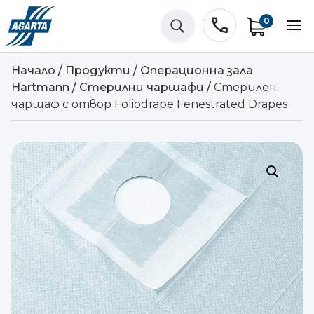
phone
0
U
Начало
/
Продукти
/
Операционна зала
Hartmann
/
Стерилни чаршафи
/
Стерилен
чаршаф с отвор Foliodrape Fenestrated Drapes