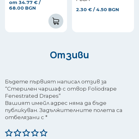
от
34.77
€
/
68.00 BGN
2.30
€
/ 4.50 BGN
Отзиви
Бъдете първият написал отзив за
“Стерилен чаршаф с отвор Foliodrape
Fenestrated Drapes”
Вашият имейл адрес няма да бъде
публикуван.
Задължителните полета са
отбелязани с
*