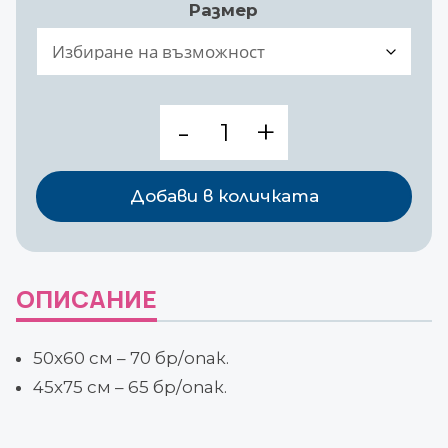
Размер
количество
за
Стерилен
чаршаф
Добави в количката
с
отвор
Foliodrape
Fenestrated
ОПИСАНИЕ
Drapes
50х60 см – 70 бр/опак.
45х75 см – 65 бр/опак.