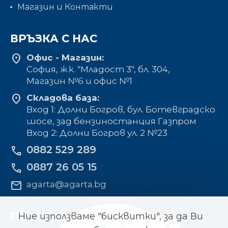
Магазин и Контакти
ВРЪЗКА С НАС
location_on
Офис - Магазин:
София, ж.к. "Младост 3", бл. 304,
Mагазин №6 и офис №1
location_on
Складова база:
Вход 1: Долни Богров, бул. Ботевградско
шосе, зад бензиностанция Газпром
Вход 2: Долни Богров ул. 2 №23
0882 529 289
phone
0887 26 05 15
phone
mail
agarta@agarta.bg
ПОСЛЕДВАЙТЕ НИ
Ние използваме "бисквитки", за да Ви