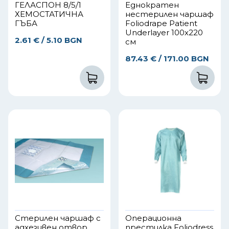
ГЕЛАСПОН 8/5/1
Еднократен
ХЕМОСТАТИЧНА
нестерилен чаршаф
ГЪБА
Foliodrape Patient
Underlayer 100х220
2.61
€
/ 5.10 BGN
см
87.43
€
/ 171.00 BGN
Стерилен чаршаф с
Операционна
адхезивен отвор
престилка Foliodress