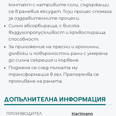
контакт с натривите соли, съдържащи
се в раневия ексудат. Този процес спомага
за оздравителните процеси.
Силно абсорбираща, с висока
въздухопропускливост и кръвоспираща
способност.
За приложение на пресни и хронични,
дълбоки и повърхностни рани с умерена
до силна секреция и кървене.
Подменя се след пълната му
трансформация в гел. Препоръчва се
промиване на раната.
ДОПЪЛНИТЕЛНА ИНФОРМАЦИЯ
ПРОИЗВОДИТЕЛ
Hartmann