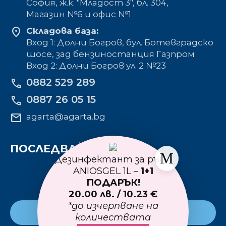
София, ж.к. "Младост 3", бл. 304,
Mагазин №6 и офис №1
location_on
Складова база:
Вход 1: Долни Богров, бул. Ботевградско
шосе, зад бензиностанция Газпром
Вход 2: Долни Богров ул. 2 №23
0882 529 289
phone
0887 26 05 15
phone
mail
agarta@agarta.bg
ПОСЛЕДВАЙТЕ НИ
Дезинфектант за ръце
ANIOSGEL 1L –
1+1
ПОДАРЪК!
20.00 лв. / 10.23 €
*до изчерпване на
Към основния сайт
количествата