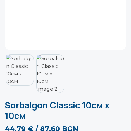
Sorbalgon Classic 10см x
10см
44.79
€
/ 87.60 BGN