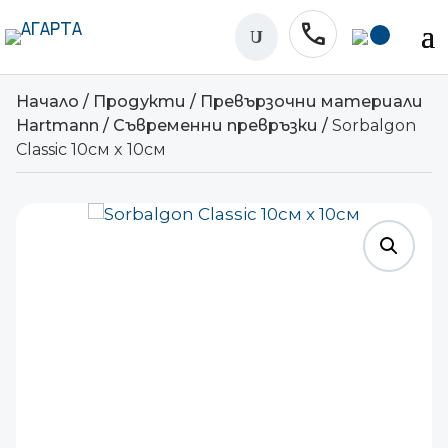
phone
U
Начало
/
Продукти
/
Превързочни материали
Hartmann
/
Съвременни превръзки
/
Sorbalgon
Classic 10см x 10см