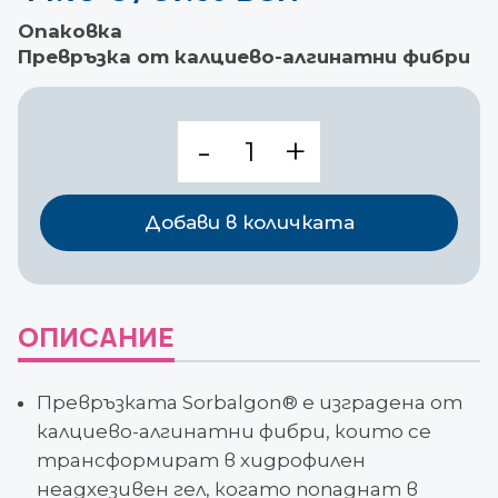
Опаковка
Превръзка от калциево-алгинатни фибри
количество
за
Sorbalgon
Classic
Добави в количката
10см
x
10см
ОПИСАНИЕ
Превръзката Sorbalgon
®
е изградена от
калциево-алгинатни фибри, които се
трансформират в хидрофилен
неадхезивен гел, когато попаднат в