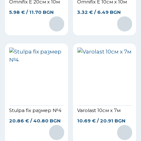
Omnifix E 20см x 10м
Omnifix E 10см x 10м
5.98
€
/ 11.70 BGN
3.32
€
/ 6.49 BGN
Stulpa fix размер №4
Varolast 10см х 7м
20.86
€
/ 40.80 BGN
10.69
€
/ 20.91 BGN