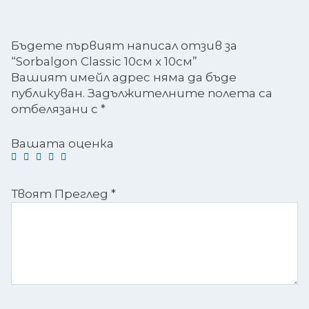
Бъдете първият написал отзив за
“Sorbalgon Classic 10см x 10см”
Вашият имейл адрес няма да бъде
публикуван.
Задължителните полета са
отбелязани с
*
Вашата оценка
Твоят Преглед
*