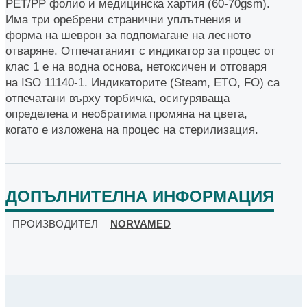
PET/PP фолио и медицинска хартия (60-70gsm).
Има три оребрени странични уплътнения и
форма на шеврон за подпомагане на лесното
отваряне. Отпечатаният с индикатор за процес от
клас 1 е на водна основа, нетоксичен и отговаря
на ISO 11140-1. Индикаторите (Steam, ETO, FO) са
отпечатани върху торбичка, осигуряваща
определена и необратима промяна на цвета,
когато е изложена на процес на стерилизация.
ДОПЪЛНИТЕЛНА ИНФОРМАЦИЯ
ПРОИЗВОДИТЕЛ
NORVAMED