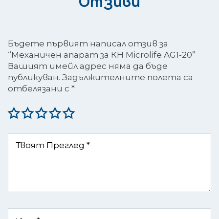
Отзиви
Бъдете първият написал отзив за
“Механичен апарат за КН Microlife AG1-20”
Вашият имейл адрес няма да бъде
публикуван.
Задължителните полета са
отбелязани с
*