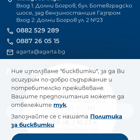
Вход 1: Долни Богров, бул. Ботевградско
шосе, зад бензиностанция Газпром
Вход 2: Долни Богров ул. 2 №23
0882 529 289
phone
0887 26 05 15
phone
mail
agarta@agarta.bg
ПОСЛЕДВАЙТЕ НИ
Ние използваме "бисквитки", за да Ви
осигурим по-добро съдържание и
потребителско преживяване.
Вашите предпочитания можете да
Дезинфектант за ръце
отбележите
тук
.
ANIOSGEL 1L –
1+1
Към основния сайт
ПОДАРЪК!
Запознайте се с нашата
Политика
20.00 лв. / 10.23 €
за бисквитки
.
*до изчерпване на
© Всички права запазени
количествата