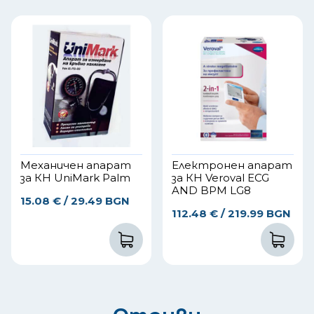
Механичен апарат
Електронен апарат
за КН UniMark Palm
за КН Veroval ECG
AND BPM LG8
15.08
€
/ 29.49 BGN
112.48
€
/ 219.99 BGN