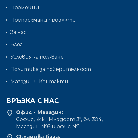
Промоции
Препоръчани продукти
За нас
Блог
Условия за ползване
Политика за поверителност
Магазин и Контакти
ВРЪЗКА С НАС
location_on
Офис - Магазин:
София, ж.к. "Младост 3", бл. 304,
Mагазин №6 и офис №1
location_on
Складова база: