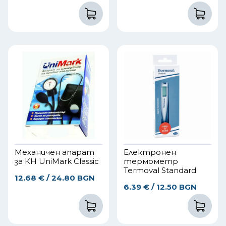
Механичен апарат
Електронен
за КН UniMark Classic
термометр
Termoval Standard
12.68
€
/ 24.80 BGN
6.39
€
/ 12.50 BGN