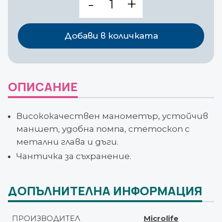
за
Механичен
апарат
Добави в количката
за
КН
Microlife
AG1-
ОПИСАНИЕ
20
Висококачествен манометър, устойчив
маншет, удобна помпа, стетоскоп с
метални глава и дъги.
Чантичка за съхранение.
ДОПЪЛНИТЕЛНА ИНФОРМАЦИЯ
ПРОИЗВОДИТЕЛ
Microlife