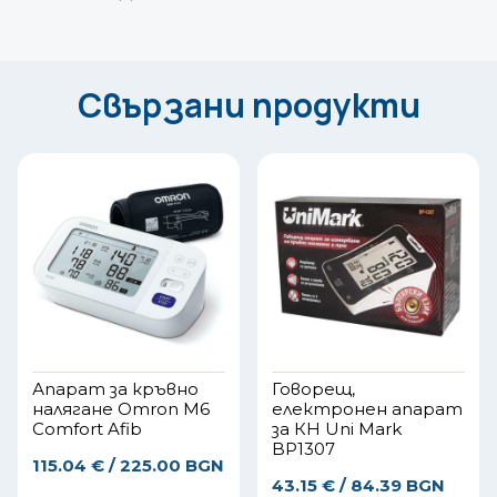
Свързани продукти
Апарат за кръвно
Говорещ,
налягане Omron M6
електронен апарат
Comfort Afib
за КН Uni Mark
BP1307
115.04
€
/ 225.00 BGN
43.15
€
/ 84.39 BGN