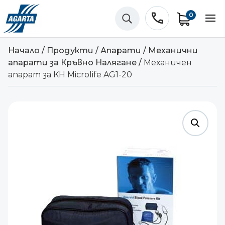
phone
0
U
Начало
/
Продукти
/
Апарати
/
Механични
апарати за Кръвно Налягане
/
Механичен
апарат за КН Microlife AG1-20