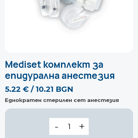
Mediset комплект за
епидурална анестезия
5.22
€
/ 10.21 BGN
Еднократен стерилен сет анестезия
количество
за
Mediset