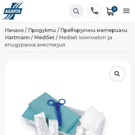
phone
0
U
Начало
/
Продукти
/
Превързочни материали
Hartmann
/
MediSet
/
Mediset комплект за
епидурална анестезия