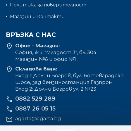
Политика за поверителност
Магазин и Контакти
ВРЪЗКА С НАС
location_on
Офис - Магазин:
София, ж.к. "Младост 3", бл. 304,
Mагазин №6 и офис №1
location_on
Складова база:
Вход 1: Долни Богров, бул. Ботевградско
шосе, зад бензиностанция Газпром
Вход 2: Долни Богров ул. 2 №23
0882 529 289
phone
0887 26 05 15
phone
mail
agarta@agarta.bg