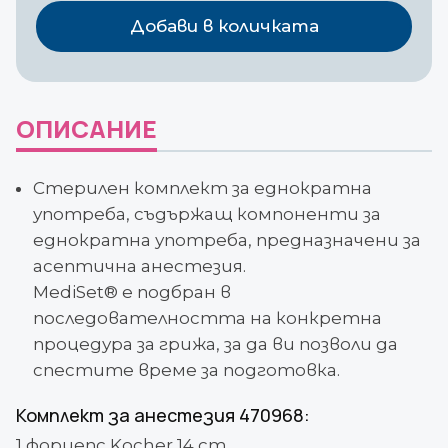
комплект
Добави в количката
за
епидурална
анестезия
ОПИСАНИЕ
Стерилен комплект за еднократна
употреба, съдържащ компоненти за
еднократна употреба, предназначени за
асептична анестезия.
MediSet® е подбран в
последователността на конкретна
процедура за грижа, за да ви позволи да
спестите време за подготовка.
Комплект за анестезия 470968:
1 форцепс Kocher 14 cm