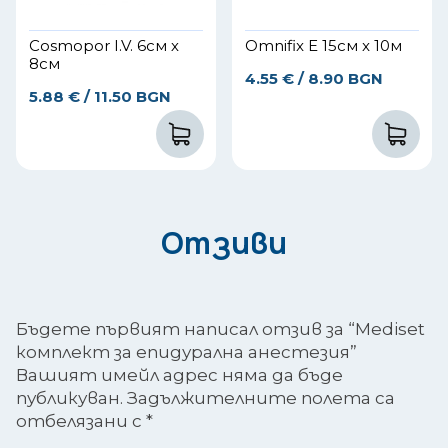
Cosmopor I.V. 6см х
Omnifix E 15см x 10м
8см
4.55
€
/ 8.90 BGN
5.88
€
/ 11.50 BGN
Отзиви
Бъдете първият написал отзив за “Mediset
комплект за епидурална анестезия”
Вашият имейл адрес няма да бъде
публикуван.
Задължителните полета са
отбелязани с
*