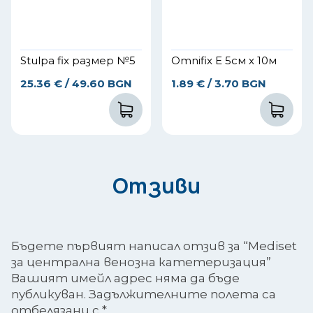
Stulpa fix размер №5
Omnifix E 5см х 10м
25.36
€
/ 49.60 BGN
1.89
€
/ 3.70 BGN
Отзиви
Бъдете първият написал отзив за “Mediset
за централна венозна катетеризация”
Вашият имейл адрес няма да бъде
публикуван.
Задължителните полета са
отбелязани с
*