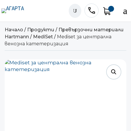
phone
U
Начало
/
Продукти
/
Превързочни материали
Hartmann
/
MediSet
/
Mediset за централна
венозна катетеризация