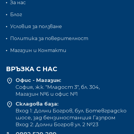
За нас
Блог
Условия за ползване
Политика за поверителност
Магазин и Контакти
ВРЪЗКА С НАС
location_on
Офис - Магазин:
София, ж.к. "Младост 3", бл. 304,
Mагазин №6 и офис №1
location_on
Складова база:
Вход 1: Долни Богров, бул. Ботевградско
шосе, зад бензиностанция Газпром
Вход 2: Долни Богров ул. 2 №23