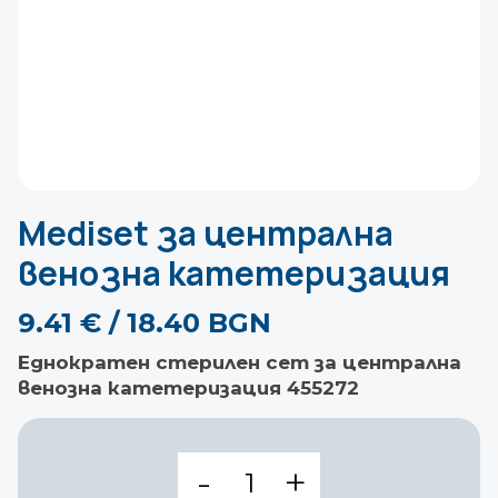
Mediset за централна
венозна катетеризация
9.41
€
/ 18.40 BGN
Еднократен стерилен сет за централна
венозна катетеризация 455272
количество
за