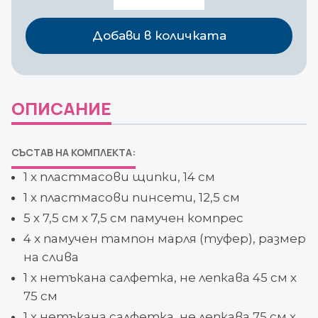
Mediset
за
Добави в количката
централна
венозна
катетеризация
ОПИСАНИЕ
СЪСТАВ НА КОМПЛЕКТА:
1 х пластмасови щипки, 14 см
1 х пластмасови пинсети, 12,5 см
5 х 7,5 см х 7,5 см памучен компрес
4 x памучен тампон марля (туфер), размер
на слива
1 х нетъкана салфетка, не лепкава 45 см х
75 см
1 х нетъкана салфетка, не лепкава 75 см х