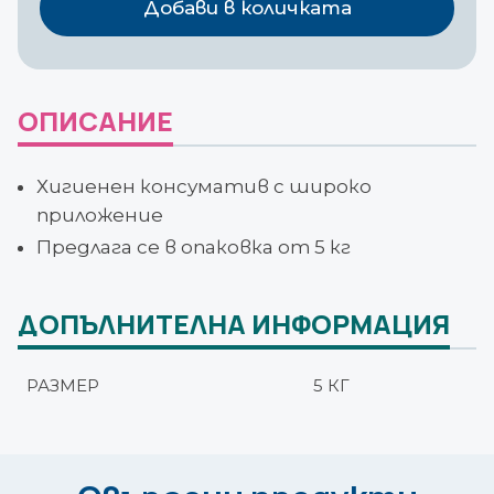
Добави в количката
5
КГ
ОПИСАНИЕ
Хигиенен консуматив с широко
приложение
Предлага се в опаковка от 5 кг
ДОПЪЛНИТЕЛНА ИНФОРМАЦИЯ
РАЗМЕР
5 КГ