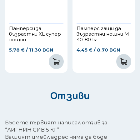
Памперси за
Памперс гащи да
възрастни XL супер
възрастни нощни М
нощни
40-80 кг
5.78
€
/ 11.30 BGN
4.45
€
/ 8.70 BGN
Отзиви
Бъдете първият написал отзив за
“ЛИГНИН СИВ 5 КГ”
Вашият имейл адрес няма да бъде