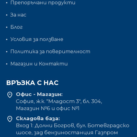
Препоръчани продукти
За нас
Блог
Условия за ползване
Политика за поверителност
Магазин и Контакти
ВРЪЗКА С НАС
location_on
Офис - Магазин:
София, ж.к. "Младост 3", бл. 304,
Mагазин №6 и офис №1
location_on
Складова база:
Вход 1: Долни Богров, бул. Ботевградско
шосе, зад бензиностанция Газпром