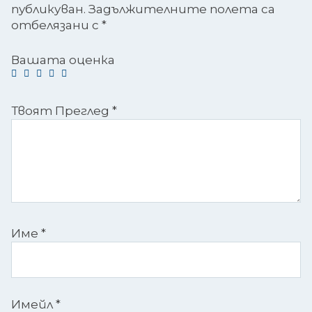
публикуван.
Задължителните полета са
отбелязани с
*
Вашата оценка
Твоят Преглед
*
Име
*
Имейл
*