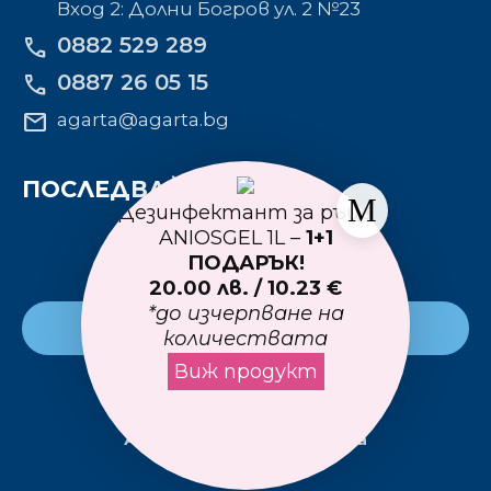
Вход 2: Долни Богров ул. 2 №23
0882 529 289
phone
0887 26 05 15
phone
mail
agarta@agarta.bg
ПОСЛЕДВАЙТЕ НИ
Дезинфектант за ръце
ANIOSGEL 1L –
1+1
ПОДАРЪК!
20.00 лв. / 10.23 €
*до изчерпване на
Към основния сайт
количествата
Виж продукт
© Всички права запазени
АГАРТА
| Designed by
Alpha
Best