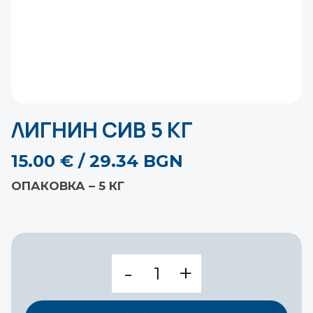
ЛИГНИН СИВ 5 КГ
15.00
€
/ 29.34 BGN
ОПАКОВКА – 5 КГ
количество
за
ЛИГНИН
СИВ