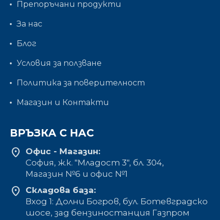
Препоръчани продукти
За нас
Блог
Условия за ползване
Политика за поверителност
Магазин и Контакти
ВРЪЗКА С НАС
location_on
Офис - Магазин:
София, ж.к. "Младост 3", бл. 304,
Mагазин №6 и офис №1
location_on
Складова база:
Вход 1: Долни Богров, бул. Ботевградско
шосе, зад бензиностанция Газпром