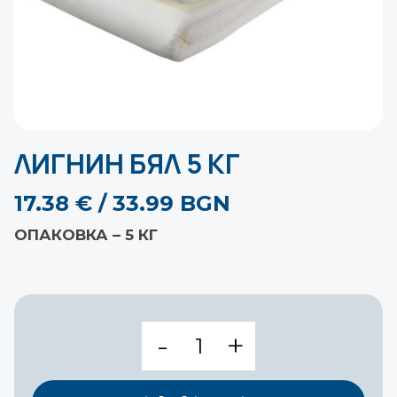
ЛИГНИН БЯЛ 5 КГ
17.38
€
/ 33.99 BGN
ОПАКОВКА – 5 КГ
количество
за
ЛИГНИН
БЯЛ