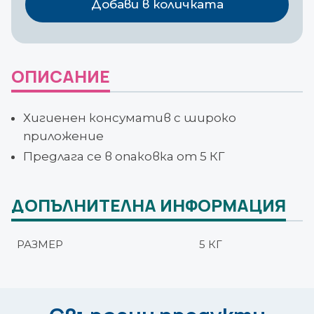
Добави в количката
5
КГ
ОПИСАНИЕ
Хигиенен консуматив с широко
приложение
Предлага се в опаковка от 5 КГ
ДОПЪЛНИТЕЛНА ИНФОРМАЦИЯ
РАЗМЕР
5 КГ