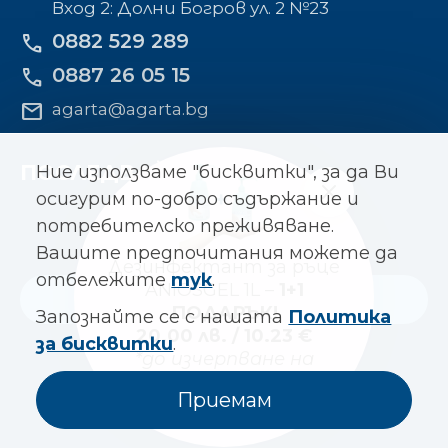
Вход 2: Долни Богров ул. 2 №23
0882 529 289
phone
0887 26 05 15
phone
mail
agarta@agarta.bg
ПОСЛЕДВАЙТЕ НИ
Ние използваме "бисквитки", за да Ви
осигурим по-добро съдържание и
потребителско преживяване.
Вашите предпочитания можете да
Дезинфектант за ръце
отбележите
тук
.
ANIOSGEL 1L –
1+1
Към основния сайт
ПОДАРЪК!
Запознайте се с нашата
Политика
20.00 лв. / 10.23 €
за бисквитки
.
*до изчерпване на
© Всички права запазени
количествата
Приемам
АГАРТА
| Designed by
Alpha
Виж продукт
Best