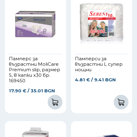
Памперс за
Памперси за
възрастни MoliCare
възрастни L супер
Premium slip, размер
нощни
S, 8 капки x30 бр.
4.81
€
/ 9.41 BGN
169450
17.90
€
/ 35.01 BGN