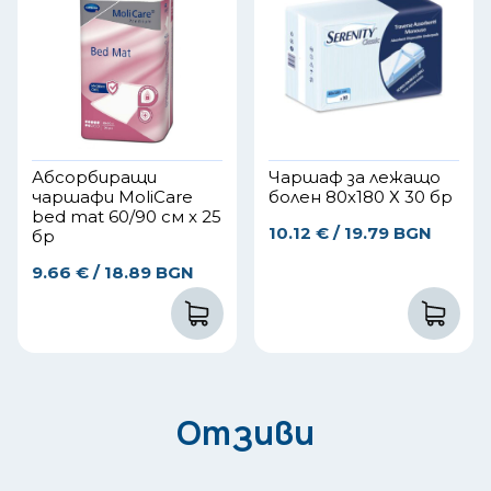
Абсорбиращи
Чаршаф за лежащо
чаршафи MoliCare
болен 80х180 Х 30 бр
bed mat 60/90 см x 25
10.12
€
/ 19.79 BGN
бр
9.66
€
/ 18.89 BGN
Отзиви