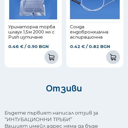
Уринаторна торба
Сонда
шлаух 1,5м 2000 мл с
ендобронхиална
Push изтичане
аспирационна
0.46
€
/ 0.90 BGN
0.42
€
/ 0.82 BGN
Отзиви
Бъдете първият написал отзив за
“ИНТУБАЦИОННИ ТРЪБИ”
Вашият имейл адрес няма да бъде