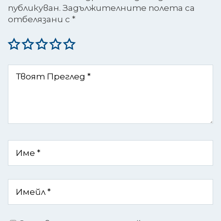
публикуван.
Задължителните полета са
отбелязани с
*