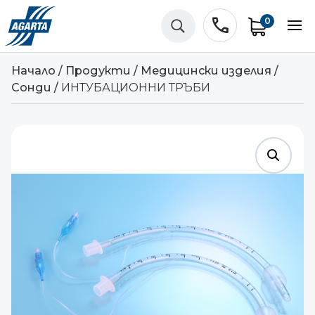
phone
0
U
Начало
/
Продукти
/
Медицински изделия
/
Сонди
/
ИНТУБАЦИОННИ ТРЪБИ