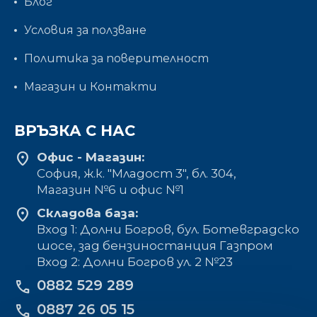
Блог
Условия за ползване
Политика за поверителност
Магазин и Контакти
ВРЪЗКА С НАС
location_on
Офис - Магазин:
София, ж.к. "Младост 3", бл. 304,
Mагазин №6 и офис №1
location_on
Складова база:
Вход 1: Долни Богров, бул. Ботевградско
шосе, зад бензиностанция Газпром
Вход 2: Долни Богров ул. 2 №23
0882 529 289
phone
0887 26 05 15
phone