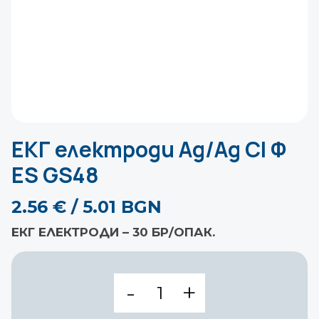
ЕКГ електроди Ag/Ag Cl Ф
ES GS48
2.56
€
/ 5.01 BGN
ЕКГ ЕЛЕКТРОДИ – 30 БР/ОПАК.
количество
за
ЕКГ