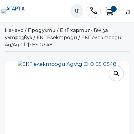
phone
U
Начало
/
Продукти
/
ЕКГ хартия- Гел за
ултразвук
/
ЕКГ Електроди
/
ЕКГ електроди
Ag/Ag Cl Ф ES GS48