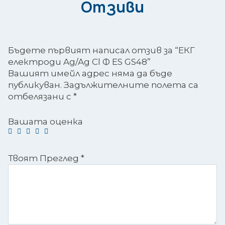
Отзиви
Бъдете първият написал отзив за “ЕКГ
електроди Ag/Ag Cl Ф ES GS48”
Вашият имейл адрес няма да бъде
публикуван.
Задължителните полета са
отбелязани с
*
Вашата оценка
Твоят Преглед
*