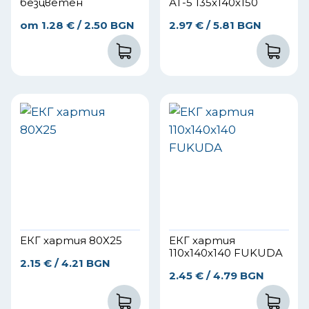
безцветен
АТ-5 135х140х150
от
1.28
€
/ 2.50 BGN
2.97
€
/ 5.81 BGN
ЕКГ хартия 80X25
ЕКГ хартия
110х140х140 FUKUDA
2.15
€
/ 4.21 BGN
2.45
€
/ 4.79 BGN