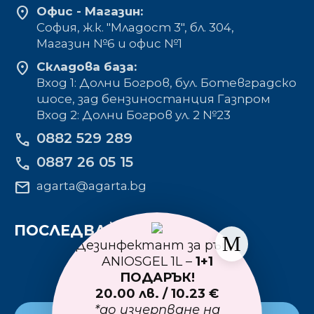
location_on
Офис - Магазин:
София, ж.к. "Младост 3", бл. 304,
Mагазин №6 и офис №1
location_on
Складова база:
Вход 1: Долни Богров, бул. Ботевградско
шосе, зад бензиностанция Газпром
Вход 2: Долни Богров ул. 2 №23
0882 529 289
phone
0887 26 05 15
phone
mail
agarta@agarta.bg
ПОСЛЕДВАЙТЕ НИ
Дезинфектант за ръце
ANIOSGEL 1L –
1+1
ПОДАРЪК!
20.00 лв. / 10.23 €
*до изчерпване на