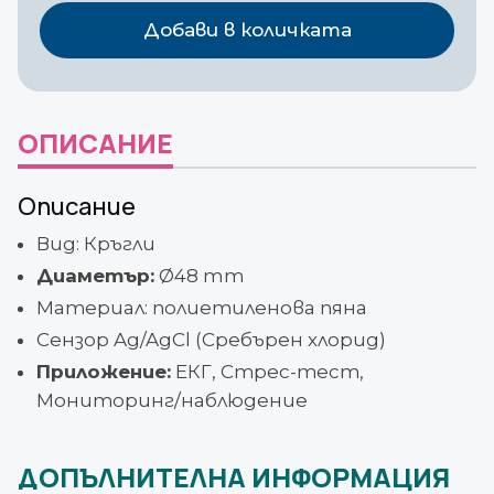
електроди
Добави в количката
Ag/Ag
Cl
Ф
ES
ОПИСАНИЕ
GS48
Описание
Вид: Кръгли
Диаметър:
Ø48 mm
Материал: полиетиленова пяна
Сензор Ag/AgCl (Сребърен хлорид)
Приложение:
ЕКГ, Стрес-тест,
Мониторинг/наблюдение
ДОПЪЛНИТЕЛНА ИНФОРМАЦИЯ