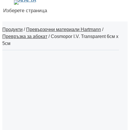
Изберете страница
Продукти
/
Превързочни материали Hartmann
/
Превръзка за абокат
/
Cosmopor I.V. Transparent 6см х
5см