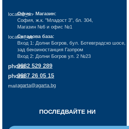
Офис - Магазин:
location_on
София, ж.к. "Младост 3", бл. 304,
Mагазин №6 и офис №1
Складова база:
location_on
Вход 1: Долни Богров, бул. Ботевградско шосе,
зад бензиностанция Газпром
Вход 2: Долни Богров ул. 2 №23
0882 529 289
phone
0887 26 05 15
phone
agarta@agarta.bg
mail
ПОСЛЕДВАЙТЕ НИ