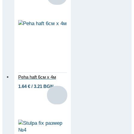
Peha haft 6см x 4м
1.64
€
/ 3.21 BGN