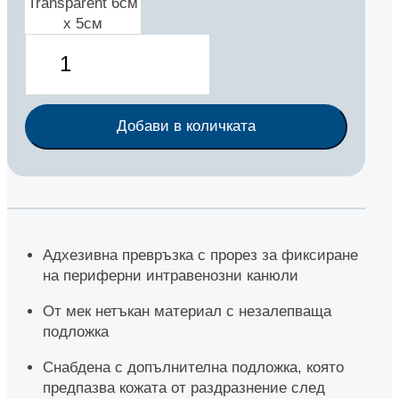
Transparent 6см
х 5см
Добави в количката
Адхезивна превръзка с прорез за фиксиране
на периферни интравенозни канюли
От мек нетъкан материал с незалепваща
подложка
Снабдена с допълнителна подложка, която
предпазва кожата от раздразнение след