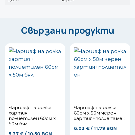
Свързани продукти
Чаршаф на ролка
Чаршаф на ролка
хартия +
60см х 50м черен
полиетилен 60см х
хартия+полиетилен
50м бял
6.03
€
/ 11.79 BGN
5.37
€
/ 10.50 BGN