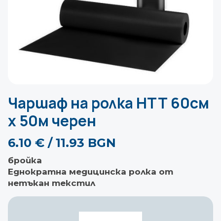
Чаршаф на ролка НТТ 60см
х 50м черен
6.10
€
/ 11.93 BGN
бройка
Еднократна медицинска ролка от
нетъкан текстил
количество