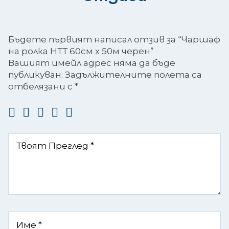
Бъдете първият написал отзив за “Чаршаф
на ролка НТТ 60см х 50м черен”
Вашият имейл адрес няма да бъде
публикуван.
Задължителните полета са
отбелязани с
*