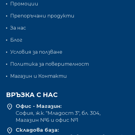
Промоции
Препоръчани продукти
За нас
Блог
Условия за ползване
Политика за поверителност
Магазин и Контакти
ВРЪЗКА С НАС
location_on
Офис - Магазин:
София, ж.к. "Младост 3", бл. 304,
Mагазин №6 и офис №1
location_on
Складова база: