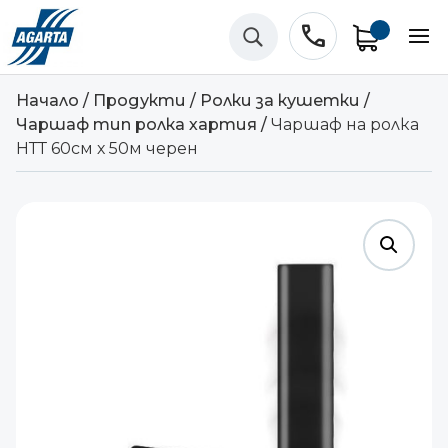
phone
U
Начало
/
Продукти
/
Ролки за кушетки
/
Чаршаф тип ролка хартия
/
Чаршаф на ролка
НТТ 60см х 50м черен