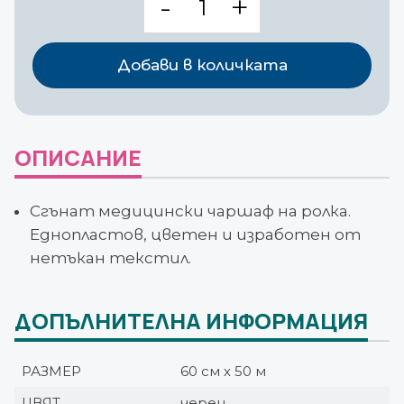
за
Чаршаф
на
Добави в количката
ролка
НТТ
60см
х
ОПИСАНИЕ
50м
черен
Сгънат медицински чаршаф на ролка.
Еднопластов, цветен и изработен от
нетъкан текстил.
ДОПЪЛНИТЕЛНА ИНФОРМАЦИЯ
РАЗМЕР
60 см х 50 м
ЦВЯТ
черен