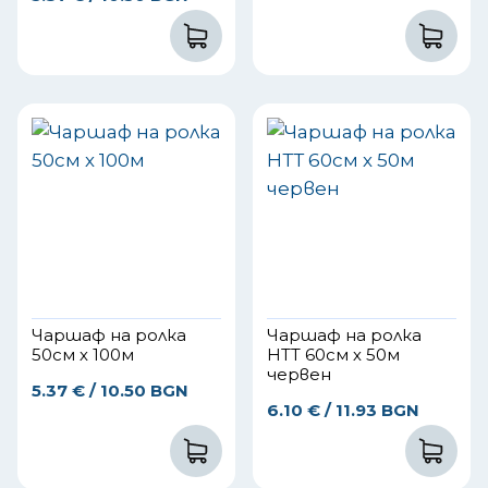
Чаршаф на ролка
Чаршаф на ролка
50см х 100м
НТТ 60см х 50м
червен
5.37
€
/ 10.50 BGN
6.10
€
/ 11.93 BGN