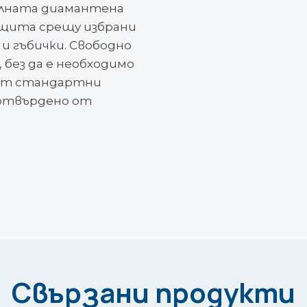
алната диамантена
 Защита срещу избрани
и гъбички. Свободно
 без да е необходимо
 от стандартни
потвърдено от
Свързани продукти