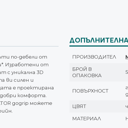
ДОПЪЛНИТЕЛНА
пъти по-дебели от
ПРОИЗВОДИТЕЛ
*. Изработени от
БРОЙ В
т с уникална 3D
ОПАКОВКА
а ви силен и
цата е проектирана
ПОВЪРХНОСТ
одобри комфорта.
TOR gogrip можете
ЦВЯТ
рийн.
МАТЕРИАЛ