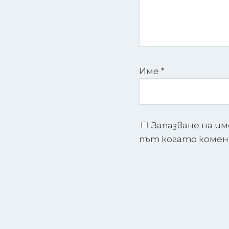
Име
*
Запазване на им
път когато коме