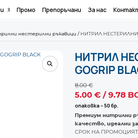
и
Промо
Препоръчани
За нас
Контак
рилни нестерилни ръкавици
/
НИТРИЛ НЕСТЕРИЛНИ 
НИТРИЛ НЕ
GOGRIP BL
8.00
€
Original
5.00
€
/ 9.78 B
price
опаковка – 50 бр.
was:
Премиум нитрилни ръ
8.00 €.
качество, идеални з
СРОК НА ПРОМОЦИЯТА