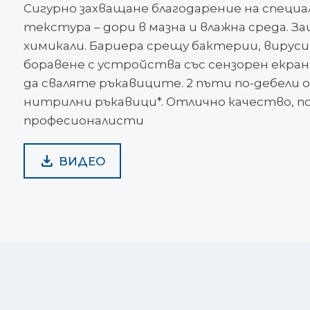
Сигурно захващане благодарение на специ
текстура – ​​дори в мазна и влажна среда.
химикали. Бариера срещу бактерии, вируси 
боравене с устройства със сензорен екран,
да сваляте ръкавиците. 2 пъти по-дебели
нитрилни ръкавици*. Отлично качество, 
професионалисти
ВИДЕО