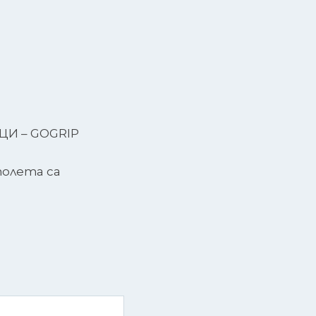
ЦИ – GOGRIP
олета са