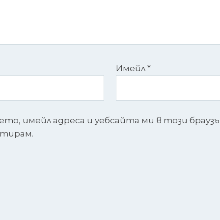
Имейл
*
ето, имейл адреса и уебсайта ми в този брауз
нтирам.