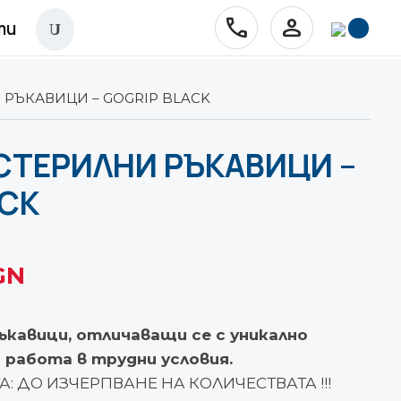
phone
person
ти
U
РЪКАВИЦИ – GOGRIP BLACK
СТЕРИЛНИ РЪКАВИЦИ –
ACK
Текущата
GN
цена
е:
кавици, отличаващи се с уникално
5.00 €.
а работа в трудни условия.
: ДО ИЗЧЕРПВАНЕ НА КОЛИЧЕСТВАТА !!!