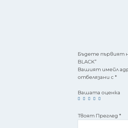
Бъдете първият н
BLACK”
Вашият имейл адре
отбелязани с
*
Вашата оценка
Твоят Преглед
*