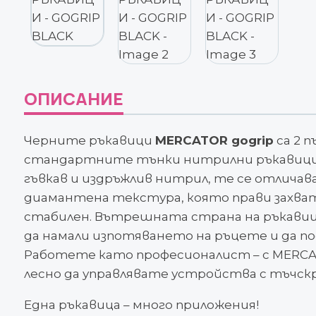
ОПИСАНИЕ
Черните ръкавици
MERCATOR gogrip
са 2 
стандартните тънки нитрилни ръкавици
гъвкав и издръжлив нитрил, те се отличава
диамантена текстура, която прави захват
стабилен. Вътрешната страна на ръкави
да намали изпотяването на ръцете и да п
Работете като професионалист – с MERCA
лесно да управлявате устройства с тъчск
Една ръкавица – много приложения!