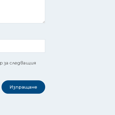
ър за следващия
Изпращане