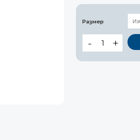
Размер
количество
за
НИТРИЛ
НЕСТЕРИЛНИ
РЪКАВИЦИ
-
GOGRIP
BLACK