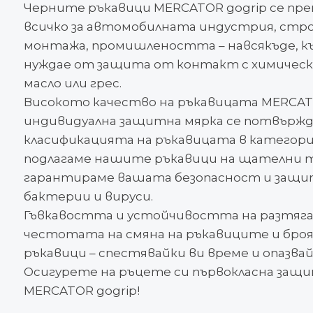
Черните ръкавици MERCATOR gogrip се пр
всичко за автомобилната индустрия, ст
монтажа, промишлеността – навсякъде, к
нуждае от защита от контакт с химичес
масло или грес.
Високото качество на ръкавицата MERCAT
индивидуална защитна мярка се потвържд
класификацията на ръкавицата в категория 
подлагаме нашите ръкавици на щателни т
гарантираме вашата безопасност и защит
бактерии и вируси.
Гъвкавостта и устойчивостта на разтяг
честотата на смяна на ръкавиците и бро
ръкавици – спестявайки ви време и опазвай
Осигурете на ръцете си първокласна защи
MERCATOR gogrip!