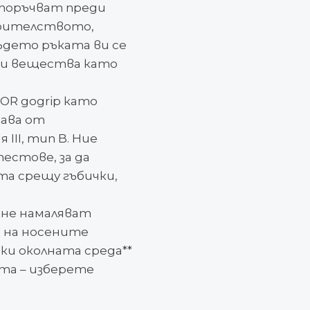
епоръчват преди
роителството,
ъдето ръката ви се
ки вещества като
OR gogrip като
ава от
III, тип B. Ние
естове, за да
а срещу гъбички,
ане намаляват
я на носените
ки околната среда**
та – изберете