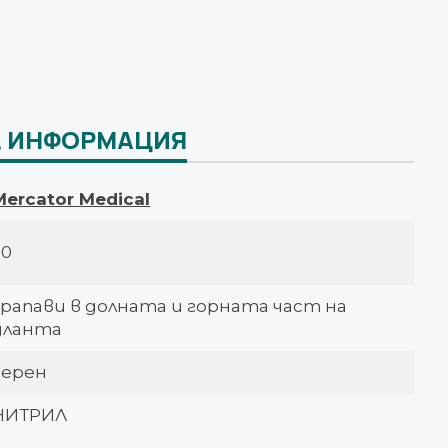
 ИНФОРМАЦИЯ
Mercator Medical
50
грапави в долната и горната част на
дланта
черен
НИТРИЛ