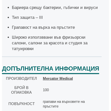
Бариера срещу бактерии, гъбички и вируси
Тип защита – III
Грапавост на върха на пръстите
Широко използввани във фризьорски
салони, салони за красота и студия за
татуировки
ДОПЪЛНИТЕЛНА ИНФОРМАЦИЯ
ПРОИЗВОДИТЕЛ
Mercator Medical
БРОЙ В
100
ОПАКОВКА
грапави на върховете на
ПОВЪРХНОСТ
пръстите