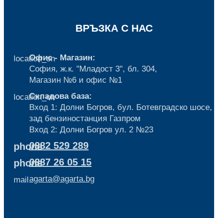
ВРЪЗКА С НАС
Офис - Магазин:
location_on
София, ж.к. "Младост 3", бл. 304,
Mагазин №6 и офис №1
Складова база:
location_on
Вход 1: Долни Богров, бул. Ботевградско шосе,
зад бензиностанция Газпром
Вход 2: Долни Богров ул. 2 №23
0882 529 289
phone
0887 26 05 15
phone
agarta@agarta.bg
mail