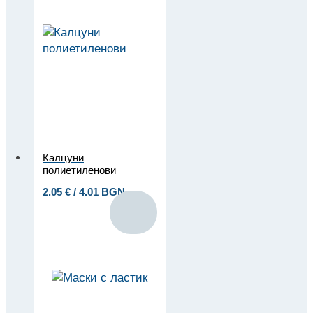
Калцуни
полиетиленови
2.05
€
/ 4.01 BGN