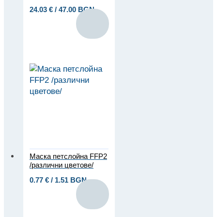
24.03
€
/ 47.00 BGN
Маска петслойна FFP2
/различни цветове/
0.77
€
/ 1.51 BGN