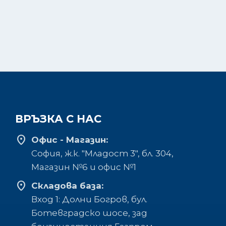
ВРЪЗКА С НАС
location_on
Офис - Магазин:
София, ж.к. "Младост 3", бл. 304,
Mагазин №6 и офис №1
location_on
Складова база:
Вход 1: Долни Богров, бул.
Ботевградско шосе, зад