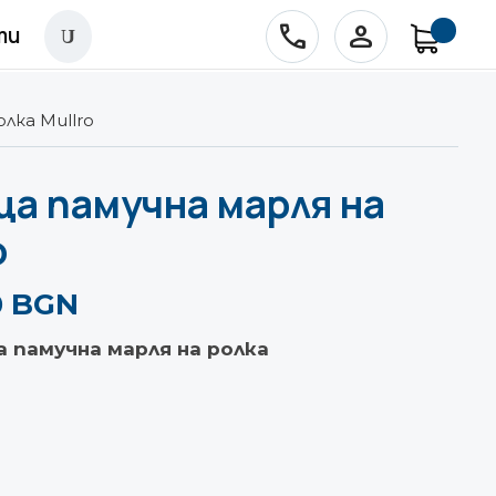
phone
person
ти
U
лка Mullro
а памучна марля на
o
20 BGN
а памучна марля на ролка