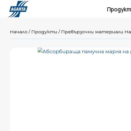
Продукт
Начало
/
Продукти
/
Превързочни материали Ha