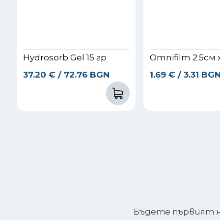
Hydrosorb Gel 15 гр
Omnifilm 2.5см 
37.20
€
/ 72.76 BGN
1.69
€
/ 3.31 BG
Бъдете първият на