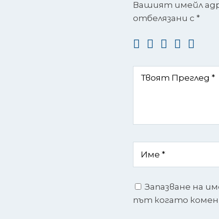
Вашият имейл адре
отбелязани с
*
Запазване на им
път когато коме