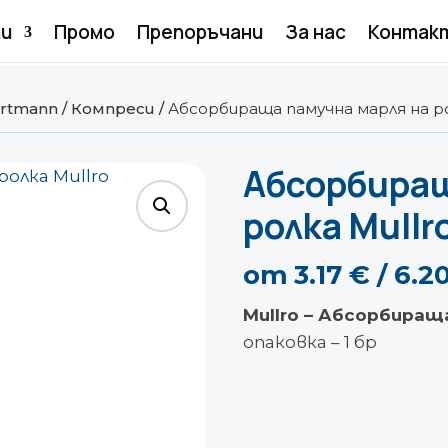
и
Промо
Препоръчани
За нас
Контак
rtmann
/
Компреси
/
Абсорбираща памучна марля на ро
Абсорбиращ
ролка Mullr
от
3.17
€
/ 6.
Mullro – Абсорбиращ
опаковка – 1 бр