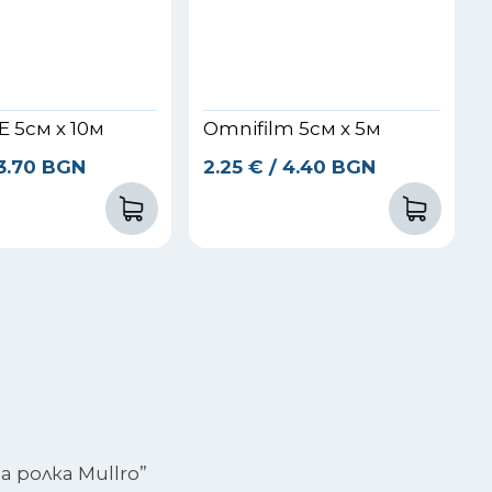
E 5см х 10м
Omnifilm 5см x 5м
 3.70 BGN
2.25
€
/ 4.40 BGN
 ролка Mullro”