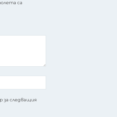
олета са
ър за следващия