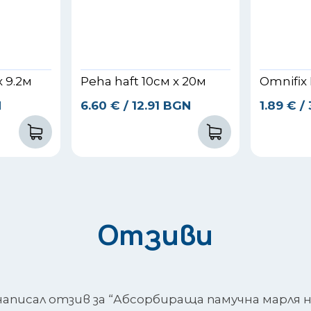
x 9.2м
Peha haft 10см x 20м
Omnifix 
N
6.60
€
/ 12.91 BGN
1.89
€
/
Отзиви
писал отзив за “Абсорбираща памучна марля на