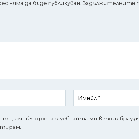
с няма да бъде публикуван.
Задължителните п
ето, имейл адреса и уебсайта ми в този брауз
нтирам.