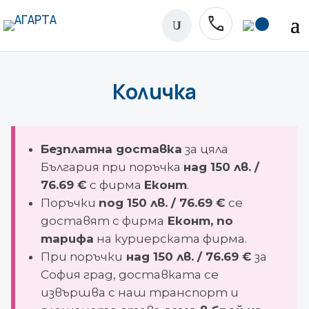
phone
U
Количка
Безплатна доставка
за цяла
България при поръчка
над 150 лв. /
76.69 €
с фирма
Еконт
.
Поръчки
под 150 лв. / 76.69 €
се
доставят с фирма
Еконт, по
тарифа
на куриерската фирма.
При поръчки
над 150 лв. / 76.69 €
за
София град, доставката се
извършва с наш транспорт и