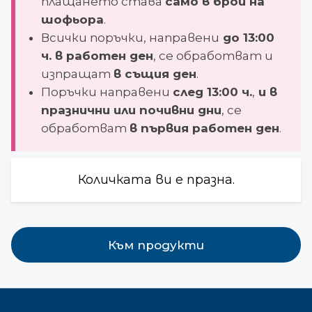
плащането става
само в брой на
шофьора
.
Всички поръчки, направени
до 13:00
ч.
в работен ден
, се обработват и
изпращат
в същия ден
.
Поръчки направени
след
13:00 ч.
,
и в
празнични или почивни дни
, се
обработват
в първия работен ден
.
Количката ви е празна.
Към продукти