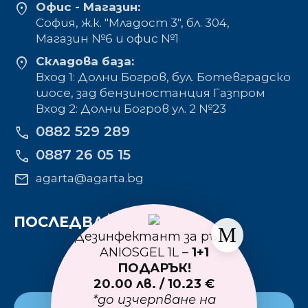
location_on
Офис - Магазин:
София, ж.к. "Младост 3", бл. 304,
Mагазин №6 и офис №1
location_on
Складова база:
Вход 1: Долни Богров, бул. Ботевградско
шосе, зад бензиностанция Газпром
Вход 2: Долни Богров ул. 2 №23
0882 529 289
phone
0887 26 05 15
phone
mail
agarta@agarta.bg
ПОСЛЕДВАЙТЕ НИ
Дезинфектант за ръце
ANIOSGEL 1L –
1+1
ПОДАРЪК!
20.00 лв. / 10.23 €
*до изчерпване на