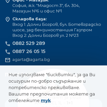
location_on
Офис - Магазин:
София, ж.к. "Младост 3", бл. 304,
Mагазин №6 и офис №1
location_on
Складова база:
Вход 1: Долни Богров, бул. Ботевградско
шосе, зад бензиностанция Газпром
Вход 2: Долни Богров ул. 2 №23
0882 529 289
phone
0887 26 05 15
phone
mail
agarta@agarta.bg
ПОСЛЕДВАЙТЕ НИ
Ние използваме "бисквитки", за да Ви
осигурим по-добро съдържание и
потребителско преживяване.
Вашите предпочитания можете да
Дезинфектант за ръце
отбележите
тук
.
ANIOSGEL 1L –
1+1
Към основния сайт