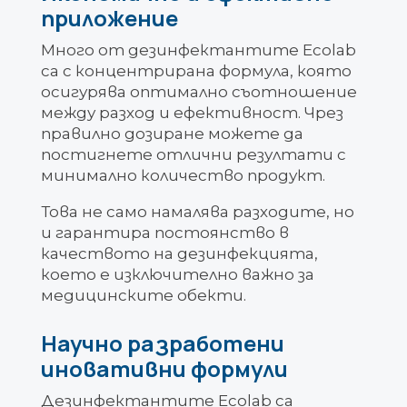
приложение
Много от дезинфектантите Ecolab
са с концентрирана формула, която
осигурява оптимално съотношение
между разход и ефективност. Чрез
правилно дозиране можете да
постигнете отлични резултати с
минимално количество продукт.
Това не само намалява разходите, но
и гарантира постоянство в
качеството на дезинфекцията,
което е изключително важно за
медицинските обекти.
Научно разработени
иновативни формули
Дезинфектантите Ecolab са