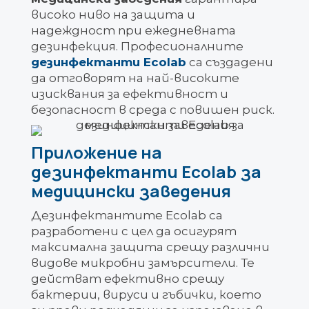
високо ниво на защита и
надеждност при ежедневната
дезинфекция. Професионалните
дезинфектанти Ecolab
са създадени
да отговорят на най-високите
изисквания за ефективност и
безопасност в среда с повишен риск.
Приложение на
дезинфектанти Ecolab за
медицински заведения
Дезинфектантите Ecolab са
разработени с цел да осигурят
максимална защита срещу различни
видове микробни замърсители. Те
действат ефективно срещу
бактерии, вируси и гъбички, което