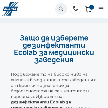
phone
U
Защо да изберете
дезинфектанти
Ecolab за медицински
заведения
Поддържането на високо ниво на
хигиена в медицинските заведения е
от критично значение за
безопасността на пациентите и
персонала. Изборът на
дезинфектанти Ecolab за
медицински заведения
гарантира