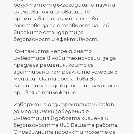
резултат от дългогодишни научни
изследвания и иновации. Те
преминават през множество
тестове, за да отговорят на най-
високите стандарти за
безопасност и ефективност.
Компанията непрекъснато
инвестира в нови технологии, за да
предлага решения, които са
адаптирани към реалните условия в
медицинската среда. Това Ви
гарантира надеждност и сигурност
при всяко приложение.
Изборът на
дезинфектанти Ecolab
за медицински заведения
е
инвестиция в добрата хигиена и
безопасността във Вашата работа.
С правилните продукти можете да